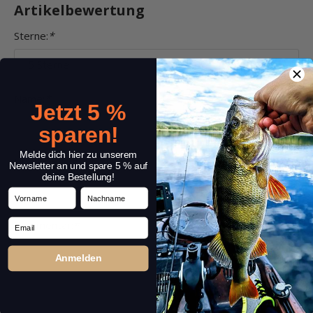
Artikelbewertung
Sterne:
*
Name:
*
Jetzt 5 %
sparen!
Melde dich hier zu unserem
Überschrift:
*
Newsletter an und spare 5 % auf
deine Bestellung!
Vorname
Nachname
Email
Kommentar:
*
Anmelden