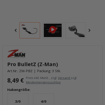
Pro BulletZ (Z-Man)
Art.Nr.:
ZM-PBZ
Packung: 3 Stk.
Preis inkl. MwSt. , zzgl.
Versand
zzgl.
8,49 €
Mindermengenzuschlag
Hakengröße:
3/0
4/0
3/0
4/0