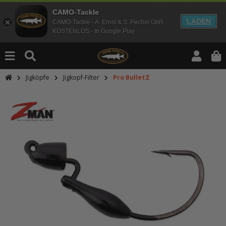
CAMO-Tackle
LADEN
CAMO-Tackle - A. Ernst & S. Pechel GbR
KOSTENLOS - In Google Play
Jigköpfe
Jigkopf-Filter
Pro BulletZ
An dieser Stelle findest Du Inhalt
Möchtest Du Inhalte von Drittanbie
bitte in den Einstellungen zur Priv
lade anschließend