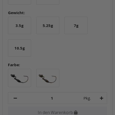
Gewicht:
3.5g
5.25g
7g
3.5g
5.25g
7g
10.5g
10.5g
Farbe:
Black
Green Pumpkin
Pkg.
In den Warenkorb