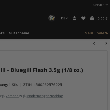
Service
DE
0,00 €
ts
Gutscheine
Neu!
Sale%
II - Bluegill Flash 3.5g (1/8 oz.)
ung: 1 Stk.
GTIN:
4560262576225
zzgl.
Versand
zzgl.
Mindermengenzuschlag