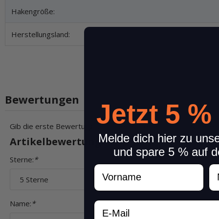
Hakengröße:
Herstellungsland:
Bewertungen
Jetzt 5 %
Gib die erste Bewertung für diesen Artikel ab und hilf Andere
Melde dich hier zu uns
Artikelbewertung
und spare 5 % auf d
Sterne:
*
Vorname
N
Name:
*
Email