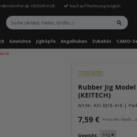
ndkostenfrei ab 100 EUR in DE
Kauf auf Rechnung möglich
sch
Gewichte
Jigköpfe
Angelhaken
Zubehör
CAMO-Se
l III
Rubber Jig Model I
(KEITECH)
Art.Nr.:
KEI-BJ18-418
Pack
7,59 €
Preis inkl. MwSt. , 
Gewicht:
3.5g