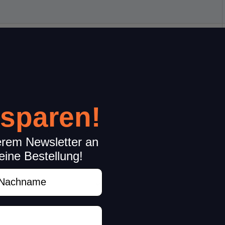
 sparen!
n bei der Kaufentscheidung
erem Newsletter an
eine Bestellung!
achname