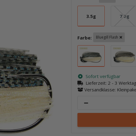
3.5g
7.0g
3.5g
7.0g
Farbe:
Bluegill Flash
Bluegill Flash
Sofort verfügbar
Lieferzeit:
2 - 3 Werkt
Versandklasse: Kleinpa