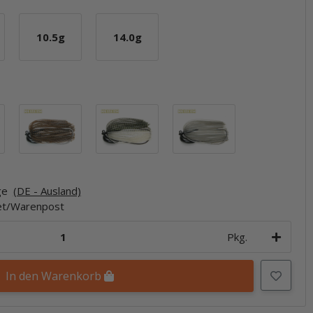
10.5g
14.0g
10.5g
14.0g
Gold Flash Minnow
Green Pumpkin Tiger
Silver Flash Minnow
Smoke Blue Cry
age
(DE - Ausland)
ket/Warenpost
Pkg.
In den Warenkorb