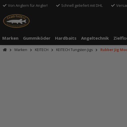
Von Anglern für Angler!
Schnell geliefert mit DHL
Versa
Marken
Gummiköder
Hardbaits
Angeltechnik
Zielfi
Marken
KEITECH
KEITECH Tungsten Jigs
Rubber Jig Mode