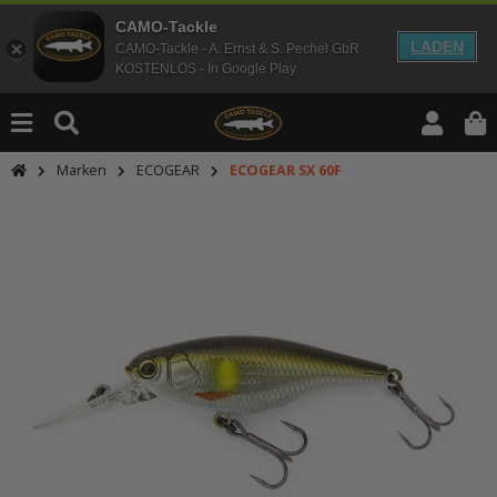
CAMO-Tackle
LADEN
CAMO-Tackle - A. Ernst & S. Pechel GbR
KOSTENLOS - In Google Play
Marken
ECOGEAR
ECOGEAR SX 60F
An dieser Stelle findest Du Inhalt
Möchtest Du Inhalte von Drittanbie
bitte in den Einstellungen zur Priv
lade anschließend