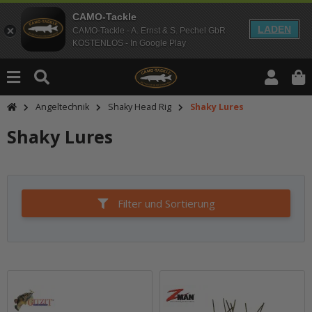
CAMO-Tackle
LADEN
CAMO-Tackle - A. Ernst & S. Pechel GbR
KOSTENLOS - In Google Play
Angeltechnik
Shaky Head Rig
Shaky Lures
Shaky Lures
Filter und Sortierung