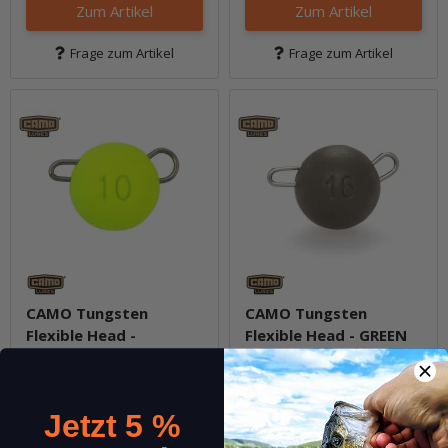
Zum Artikel
Zum Artikel
Frage zum Artikel
Frage zum Artikel
CAMO Tungsten
CAMO Tungsten
Flexible Head -
Flexible Head - GREEN
CHARTREUSE
PUMPKIN
(3)
ab
3,29 €
*
ab
3,29 €
*
Jetzt 5 %
Packung: 1 - 5 Stk.
Packung: 1 - 5 Stk.