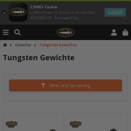
CAMO-Tackle
LADEN
CAMO-Tackle - A. Ernst & S. Pechel GbR
KOSTENLOS - In Google Play
Gewichte
Tungsten Gewichte
Tungsten Gewichte
Filter und Sortierung