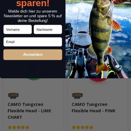
sparen!
Varianten: 17
Varianten: 17
Melde dich hier zu unserem
Zum Artikel
Zum Artikel
Newsletter an und spare 5 % auf
deine Bestellung!
Vorname
Nachname
Frage zum Artikel
Frage zum Artikel
Email
Anmelden
CAMO Tungsten
CAMO Tungsten
Flexible Head - LIME
Flexible Head - PINK
CHART