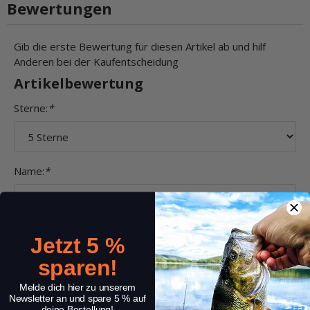
Bewertungen
Gib die erste Bewertung für diesen Artikel ab und hilf
Anderen bei der Kaufentscheidung
Artikelbewertung
Sterne:
*
Name:
*
Überschrift:
*
Jetzt 5 %
sparen!
Melde dich hier zu unserem
Kommentar:
*
Newsletter an und spare 5 % auf
deine Bestellung!