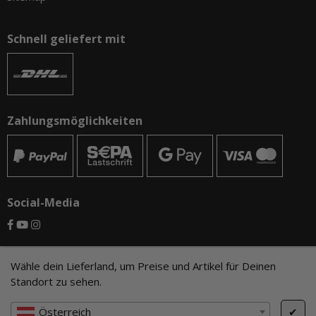
Schnell geliefert mit
Zahlungsmöglichkeiten
Social-Media
© CAMO-Tackle - Andreas Ernst und Stephan Pechel GbR
Wähle dein Lieferland, um Preise und Artikel für Deinen
Standort zu sehen.
* Alle Preise inkl. gesetzlicher USt., zzgl.
Versand
, zzgl.
Mindermengenzuschlag
Österreich
✔