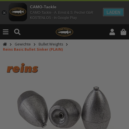
CAMO-Tackle
LADEN
CAMO-Tackle - A. Ernst & S. Pechel GbR
KOSTENLOS - In Google Play
Gewichte
Bullet Weights
Reins Basic Bullet Sinker (PLAIN)