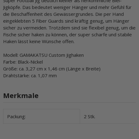
Super Football Jig deutlich kleiner als herkömmliche Blei-
Jigköpfe. Das bedeutet weniger Hänger und mehr Gefühl für
die Beschaffenheit des Gewässergrundes. Die per Hand
eingeklebten 5 Fiber Guards sind kräftig genug, um Hänger
sicher zu vermeiden. Trotzdem sind sie flexibel genug, um die
Fische sicher haken zu können, der super scharfe und stabile
Haken lässt keine Wünsche offen.
Modell: GAMAKATSU Custom Jighaken
Farbe: Black-Nickel
Größe: ca. 3,27 cm x 1,46 cm (Länge x Breite)
Drahtstärke: ca. 1,07 mm
Merkmale
Produkteigenschaft
Wert
Packung:
2 Stk.