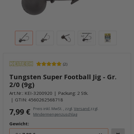
(2)
Tungsten Super Football Jig - Gr.
2/0 (9g)
Art.Nr.:
KEI-3200920
Packung: 2 Stk.
GTIN:
4560262568718
Preis inkl. MwSt. , zzgl.
Versand
zzgl.
7,99 €
Mindermengenzuschlag
Gewicht: