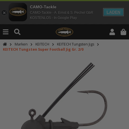
CAMO-Tackle
LADEN
CAMO-Tackle - A. Ernst & S. Pechel GbR
KOSTENLOS - In Google Play
Marken
KEITECH
KEITECH Tungsten Jigs
KEITECH Tungsten Super Football Jig Gr. 2/0