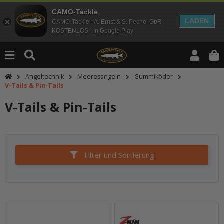
CAMO-Tackle
LADEN
CAMO-Tackle - A. Ernst & S. Pechel GbR
KOSTENLOS - In Google Play
Angeltechnik
Meeresangeln
Gummiköder
V-Tails & Pin-Tails
V-Tails & Pin-Tails
Filter und Sortierung