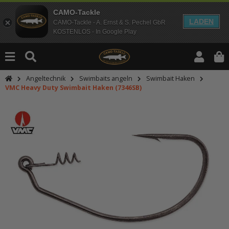
CAMO-Tackle
LADEN
CAMO-Tackle - A. Ernst & S. Pechel GbR
KOSTENLOS - In Google Play
Angeltechnik
Swimbaits angeln
Swimbait Haken
VMC Heavy Duty Swimbait Haken (7346SB)