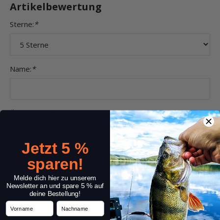
Artikelbewertung
Sterne:
*
Name:
*
Überschrift:
*
Jetzt 5 %
Kommentar:
*
sparen!
Melde dich hier zu unserem
Newsletter an und spare 5 % auf
deine Bestellung!
Vorname
Nachname