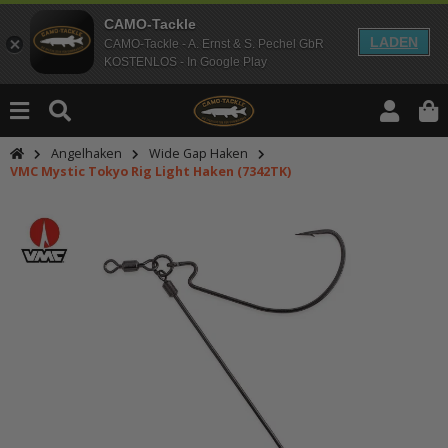
CAMO-Tackle
LADEN
CAMO-Tackle - A. Ernst & S. Pechel GbR
KOSTENLOS - In Google Play
Angelhaken
Wide Gap Haken
VMC Mystic Tokyo Rig Light Haken (7342TK)