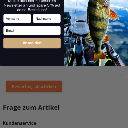
Melde dich hier zu unserem
Newsletter an und spare 5 % auf
deine Bestellung!
Kommentar:
*
Vorname
Nachname
Email
Anmelden
Frage zum Artikel
Kundenservice