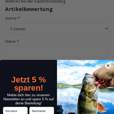
Anderen bei der Kaufentscheidung
Artikelbewertung
Sterne:
*
Name:
*
Überschrift:
*
Jetzt 5 %
sparen!
Kommentar:
*
Melde dich hier zu unserem
Newsletter an und spare 5 % auf
deine Bestellung!
Vorname
Nachname