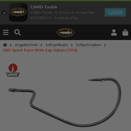
CAMO-Tackle
LADEN
CAMO-Tackle - A. Ernst & S. Pechel GbR
KOSTENLOS - In Google Play
Angeltechnik
Soft Jerkbaits
Softjerk Haken
VMC Spark Point Wide Gap Haken (7310)