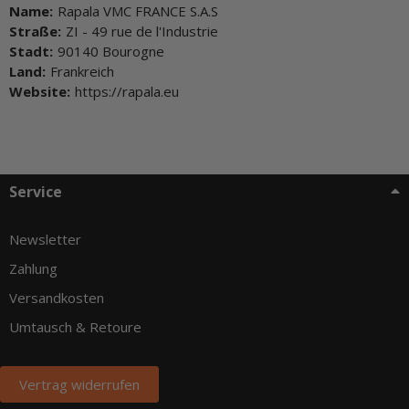
Name:
Rapala VMC FRANCE S.A.S
Straße:
ZI - 49 rue de l'Industrie
Stadt:
90140 Bourogne
Land:
Frankreich
Website:
https://rapala.eu
Service
Newsletter
Zahlung
Versandkosten
Umtausch & Retoure
Vertrag widerrufen