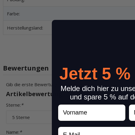
Farbe:
Herstellungsland:
Bewertungen
Jetzt 5 %
Gib die erste Bewertung für diesen Artikel ab und hilf Andere
Melde dich hier zu uns
Artikelbewertung
und spare 5 % auf d
Sterne:
*
Vorname
N
Email
Name:
*