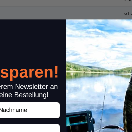
sch
Jap
 sparen!
n bei der Kaufentscheidung
erem Newsletter an
eine Bestellung!
achname