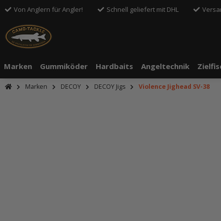
Von Anglern für Angler!
Schnell geliefert mit DHL
Versa
Marken
Gummiköder
Hardbaits
Angeltechnik
Zielfi
Marken
DECOY
DECOY Jigs
Violence Jighead SV-38