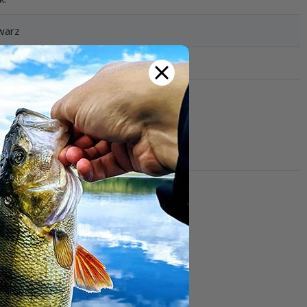
warz
an