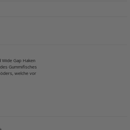
und Wide Gap Haken
n des Gummifisches
Köders, welche vor
k.