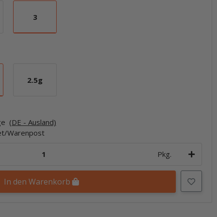
3
3
2.5g
2.5g
age
(DE - Ausland)
ket/Warenpost
Pkg.
In den Warenkorb