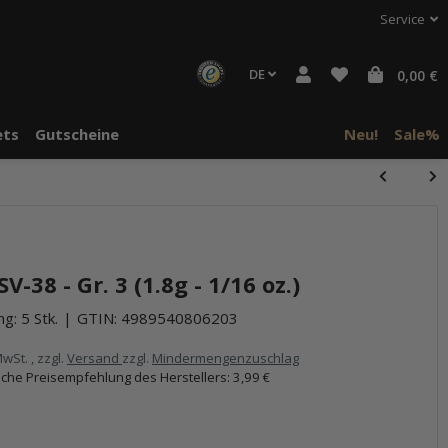
Service
DE
0,00 €
ts
Gutscheine
Neu!
Sale%
V-38 - Gr. 3 (1.8g - 1/16 oz.)
g: 5 Stk.
GTIN:
4989540806203
MwSt. , zzgl.
Versand
zzgl.
Mindermengenzuschlag
iche Preisempfehlung des Herstellers
:
3,99 €