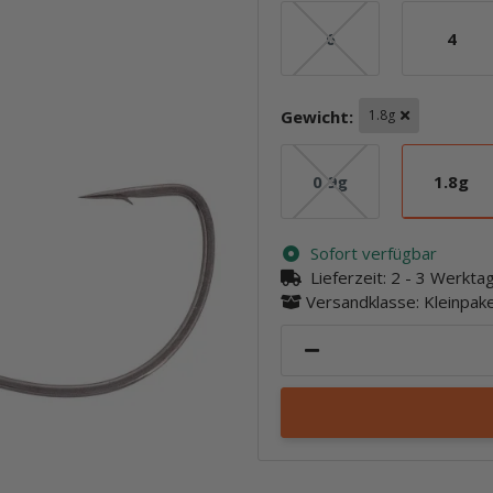
6
4
6
4
Gewicht:
1.8g
0.9g
1.8g
0.9g
1.8g
Sofort verfügbar
Lieferzeit:
2 - 3 Werkt
Versandklasse: Kleinpa