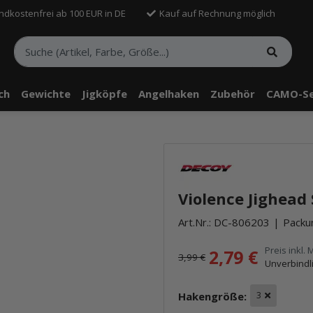
ndkostenfrei ab 100 EUR in DE
Kauf auf Rechnung möglich
sch
Gewichte
Jigköpfe
Angelhaken
Zubehör
CAMO-Se
Violence Jighead S
Art.Nr.:
DC-806203
Packun
Preis inkl. 
2,79 €
3,99 €
Unverbindl
Hakengröße:
3