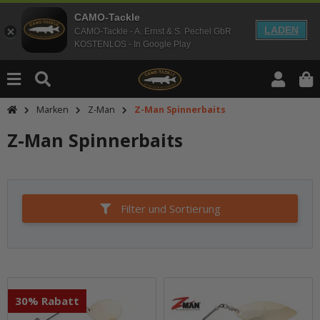
CAMO-Tackle
LADEN
CAMO-Tackle - A. Ernst & S. Pechel GbR
KOSTENLOS - In Google Play
Marken
Z-Man
Z-Man Spinnerbaits
Z-Man Spinnerbaits
Filter und Sortierung
30% Rabatt