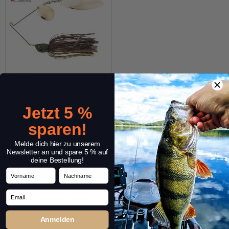
SlingBladeZ Willow
Colorado Spinnerbait
Jetzt 5 %
sparen!
12,99 €
*
Melde dich hier zu unserem
Packung: 1 Stk.
Newsletter an und spare 5 % auf
Varianten: 16
deine Bestellung!
Vorname
Nachname
Zum Artikel
Email
Frage zum Artikel
Anmelden