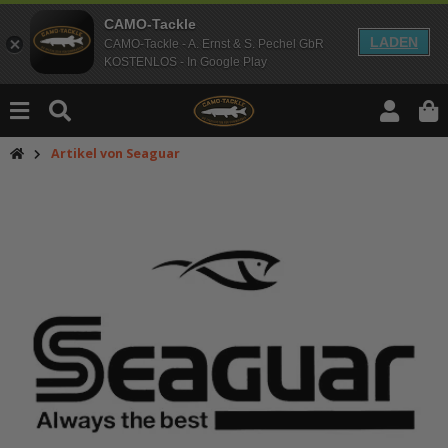
CAMO-Tackle
LADEN
CAMO-Tackle - A. Ernst & S. Pechel GbR
KOSTENLOS - In Google Play
Artikel von Seaguar