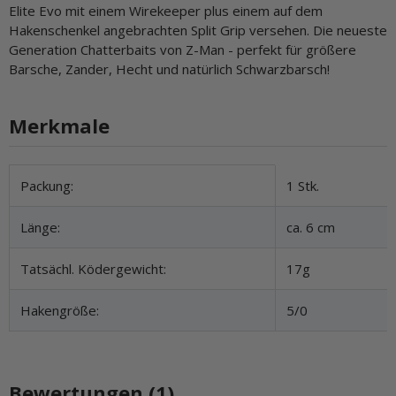
Elite Evo mit einem Wirekeeper plus einem auf dem
Hakenschenkel angebrachten Split Grip versehen. Die neueste
Generation Chatterbaits von Z-Man - perfekt für größere
Barsche, Zander, Hecht und natürlich Schwarzbarsch!
Merkmale
Produkteigenschaft
Wert
Packung:
1 Stk.
Länge:
ca. 6 cm
Tatsächl. Ködergewicht:
17g
Hakengröße:
5/0
Bewertungen (1)