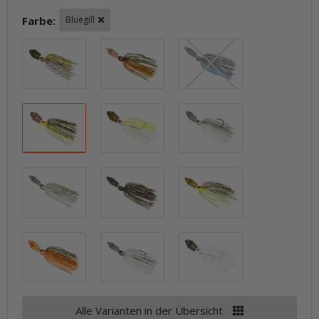
Farbe:
Bluegill
Bama Bream
Bama Craw
Black / Blue
Bluegill
Chartreuse / White
Electric Shad
Glitter Bomb
Green Pumpkin
Hot Snakes
Lava Craw
Spot Remover
White
Alle Varianten in der Übersicht