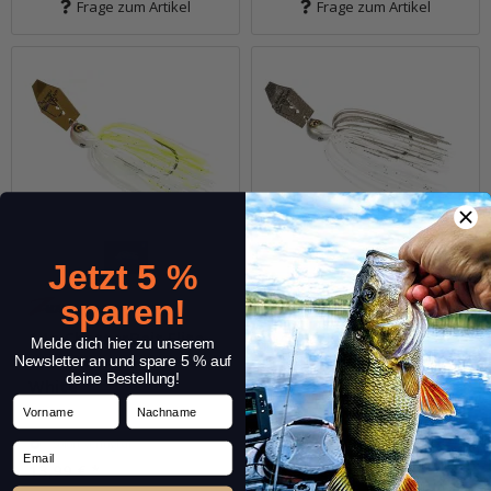
Frage zum Artikel
Frage zum Artikel
Jetzt 5 %
sparen!
14g ChatterBait Elite
14g ChatterBait Elite
Melde dich hier zu unserem
Evo - Chartreuse /
Evo - Electric Shad
Newsletter an und spare 5 % auf
deine Bestellung!
White
Vorname
Nachname
Sofort verfügbar
Sofort verfügbar
Email
13,99 €
*
13,99 €
*