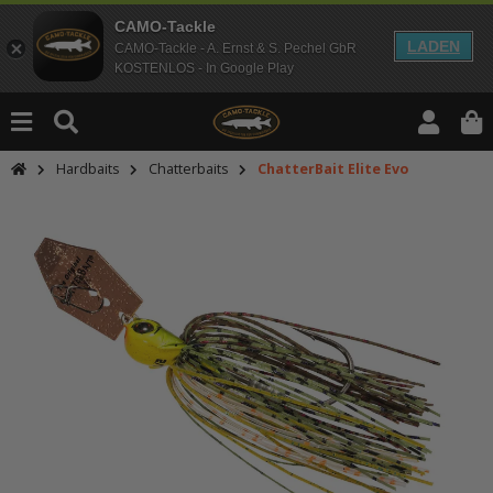
CAMO-Tackle
LADEN
CAMO-Tackle - A. Ernst & S. Pechel GbR
KOSTENLOS - In Google Play
Hardbaits
Chatterbaits
ChatterBait Elite Evo
An dieser Stelle findest Du Inhalt
Möchtest Du Inhalte von Drittanbie
bitte in den Einstellungen zur Priv
lade anschließend