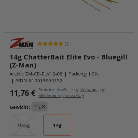
(1)
14g ChatterBait Elite Evo - Bluegill
(Z-Man)
Art.Nr.:
ZM-CB-ELV12-08
Packung: 1 Stk.
GTIN:
810013865752
Preis inkl. MwSt. , zzgl.
Versand
zzgl.
11,76 €
Mindermengenzuschlag
Gewicht:
14g
10.5g
14g
10.5g
14g