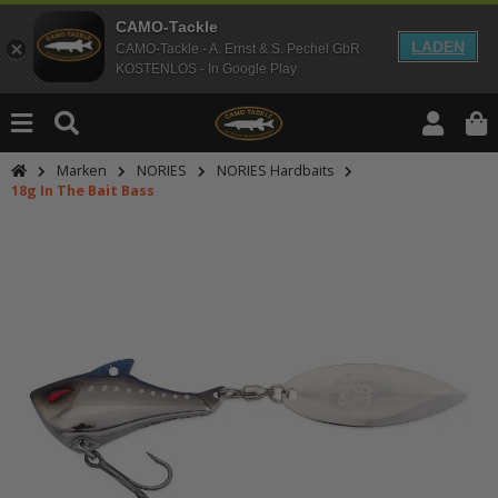
CAMO-Tackle
LADEN
CAMO-Tackle - A. Ernst & S. Pechel GbR
KOSTENLOS - In Google Play
Marken
NORIES
NORIES Hardbaits
18g In The Bait Bass
An dieser Stelle findest Du Inhalt
Möchtest Du Inhalte von Drittanbie
bitte in den Einstellungen zur Priv
lade anschließend