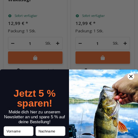
Sofort verfügbar
Sofort verfügbar
12,99 €
*
12,99 €
*
Packung: 1 Stk.
Packung: 1 Stk.
Stk.
Stk.
Frage zum Artikel
Frage zum Artikel
Jetzt 5 %
sparen!
Melde dich hier zu unserem
Newsletter an und spare 5 % auf
deine Bestellung!
Vorname
Nachname