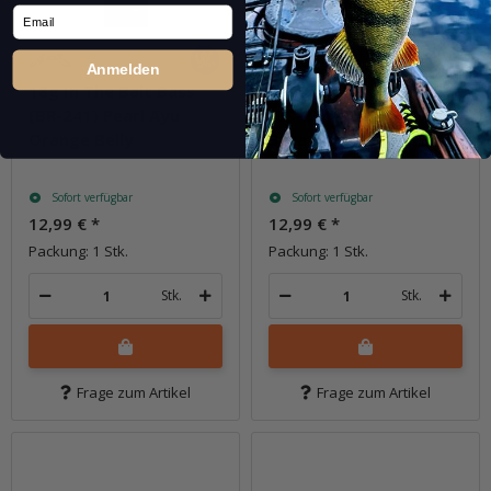
Email
Anmelden
18g In The Bait Bass
18g In The Bait Bass
(BR-241) Pearl Ayu
(BR-261) Metal
Orange Belly
Sprayed Grass
Sofort verfügbar
Sofort verfügbar
12,99 €
*
12,99 €
*
Packung: 1 Stk.
Packung: 1 Stk.
Stk.
Stk.
Frage zum Artikel
Frage zum Artikel