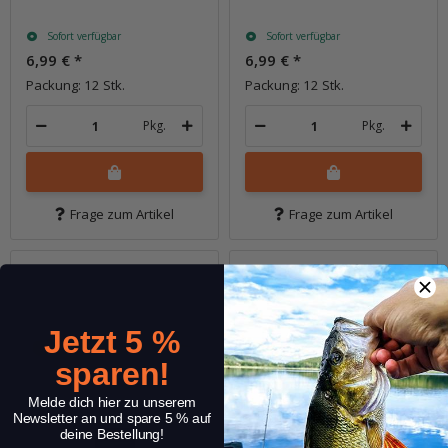
Sofort verfügbar
Sofort verfügbar
6,99 €
*
6,99 €
*
Packung: 12 Stk.
Packung: 12 Stk.
Pkg.
Pkg.
Frage zum Artikel
Frage zum Artikel
Jetzt 5 %
sparen!
Melde dich hier zu unserem
Newsletter an und spare 5 % auf
deine Bestellung!