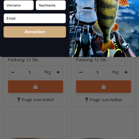
Vorname
Nachname
Email
2" Shad Impact - Lime /
2" Shad Impact -
Chartreuse
Motoroil / Chartreuse
Anmelden
Sofort verfügbar
Sofort verfügbar
6,99 €
*
6,99 €
*
Packung: 12 Stk.
Packung: 12 Stk.
Pkg.
Pkg.
Frage zum Artikel
Frage zum Artikel