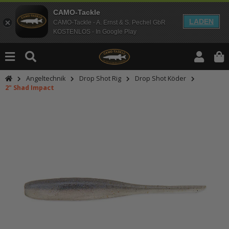
CAMO-Tackle
LADEN
CAMO-Tackle - A. Ernst & S. Pechel GbR
KOSTENLOS - In Google Play
Angeltechnik
Drop Shot Rig
Drop Shot Köder
2" Shad Impact
An dieser Stelle findest Du Inhalt
Möchtest Du Inhalte von Drittanbie
bitte in den Einstellungen zur Priv
lade anschließend