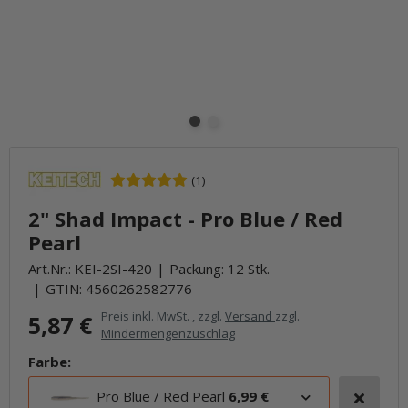
(1)
2" Shad Impact - Pro Blue / Red
Pearl
Art.Nr.:
KEI-2SI-420
Packung: 12 Stk.
GTIN:
4560262582776
Preis inkl. MwSt. , zzgl.
Versand
zzgl.
5,87 €
Mindermengenzuschlag
Farbe:
Pro Blue / Red Pearl
6,99 €