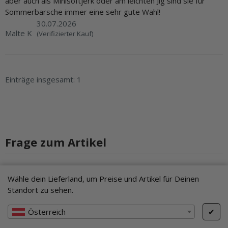
aber auch als Minisoftjerk oder am leichten Jig sind sie für
Sommerbarsche immer eine sehr gute Wahl!
30.07.2026
Malte K
(Verifizierter Kauf)
Einträge insgesamt: 1
Frage zum Artikel
Kundenservice
Wähle dein Lieferland, um Preise und Artikel für Deinen
Standort zu sehen.
Vorname
- optionale Angabe
Österreich
✔
Nachname
- optionale Angabe