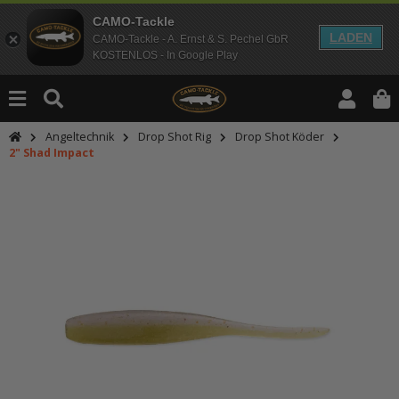
CAMO-Tackle
LADEN
CAMO-Tackle - A. Ernst & S. Pechel GbR
KOSTENLOS - In Google Play
Angeltechnik
Drop Shot Rig
Drop Shot Köder
2" Shad Impact
An dieser Stelle findest Du Inhalt
Möchtest Du Inhalte von Drittanbie
bitte in den Einstellungen zur Priv
lade anschließend