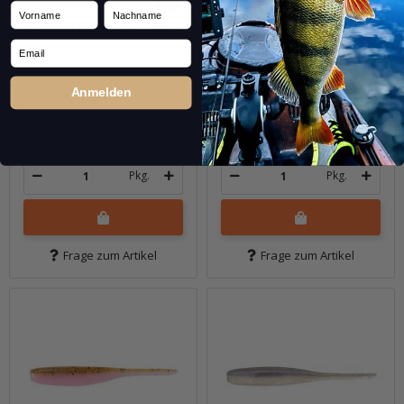
Vorname
Nachname
2" Shad Impact - Lime /
2" Shad Impact -
Chartreuse
Motoroil / Chartreuse
Email
Anmelden
Sofort verfügbar
Sofort verfügbar
6,99 €
*
6,99 €
*
Packung: 12 Stk.
Packung: 12 Stk.
Pkg.
Pkg.
Frage zum Artikel
Frage zum Artikel