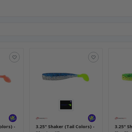
olors) -
3.25" Shaker (Tail Colors) -
3.25" Sh