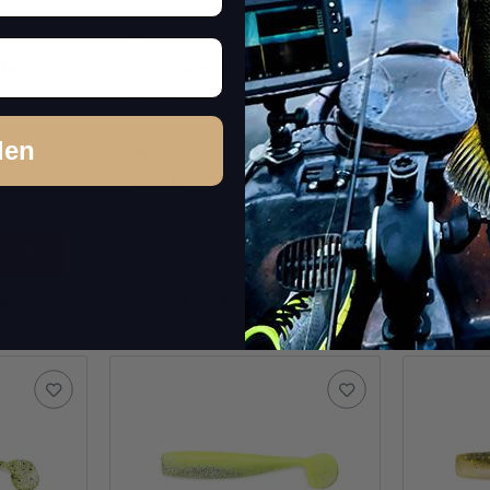
ife
3.25" Shaker - Arkansas
3.25" S
Shiner
Chicken
den
Sofort verfügbar
Knap
7,99 €
*
7,99 €
*
Packung: 8 Stk.
Packung: 
Pkg.
kel
Frage zum Artikel