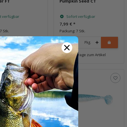
er FT
Pumpkin Seed CT
t verfügbar
Sofort verfügbar
7,99 €
*
7 Stk.
Packung: 7 Stk.
Pkg.
Pkg.
Frage zum Artikel
Frage zum Artikel