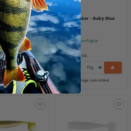
haker - Atomic
3.25" Shaker - Baby Blue
Shad
per Lagerbestand
Sofort verfügbar
7,99 €
*
8 Stk.
Packung: 8 Stk.
Pkg.
Pkg.
Frage zum Artikel
Frage zum Artikel