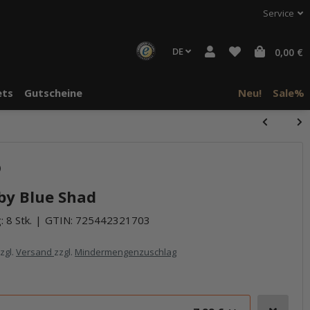
Service
DE
0,00 €
ts
Gutscheine
Neu!
Sale%
)
aby Blue Shad
 8 Stk.
GTIN:
725442321703
zzgl.
Versand
zzgl.
Mindermengenzuschlag