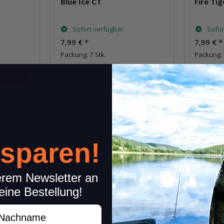
Blue Ice CT
Fire Tig
Sofort verfügbar
Sofor
7,99 €
*
7,99 €
*
Packung: 7 Stk.
Packung: 
Pkg.
kel
Frage zum Artikel
 sparen!
erem Newsletter an
eine Bestellung!
achname