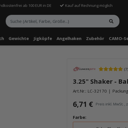
ndkostenfrei ab 100 EUR in DE
Kauf auf Rechnung möglich
sch
Gewichte
Jigköpfe
Angelhaken
Zubehör
CAMO-Se
(7
3.25" Shaker - B
Art.Nr.:
LC-32170
Packung:
6,71 €
Preis inkl. MwSt. , 
Farbe: