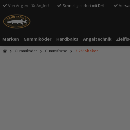
Von Anglern für Angler!
Schnell geliefert mit DHL
Versa
Marken
Gummiköder
Hardbaits
Angeltechnik
Zielfi
Gummiköder
Gummifische
3.25" Shaker