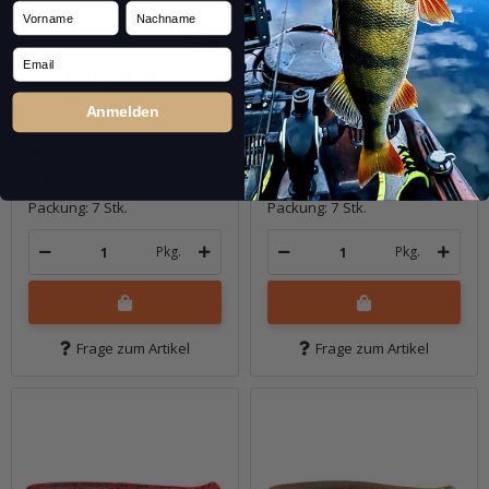
Vorname
Nachname
Email
3.5" Easy Shiner -
3.5" Easy Shiner -
Chartreuse Thunder
Crystal Shad
Anmelden
Sofort verfügbar
Sofort verfügbar
6,99 €
*
6,99 €
*
Packung: 7 Stk.
Packung: 7 Stk.
Pkg.
Pkg.
Frage zum Artikel
Frage zum Artikel