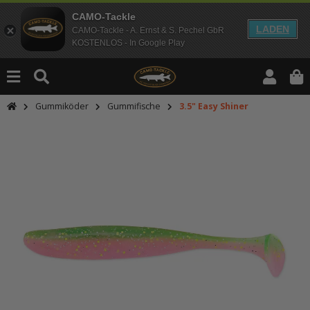
CAMO-Tackle
LADEN
CAMO-Tackle - A. Ernst & S. Pechel GbR
KOSTENLOS - In Google Play
Gummiköder
Gummifische
3.5" Easy Shiner