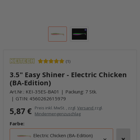
(1)
3.5" Easy Shiner - Electric Chicken
(BA-Edition)
Art.Nr.:
KEI-35ES-BA01
Packung: 7 Stk.
GTIN:
4560262615979
Preis inkl. MwSt. , zzgl.
Versand
zzgl.
5,87 €
Mindermengenzuschlag
Farbe:
Electric Chicken (BA-Edition)