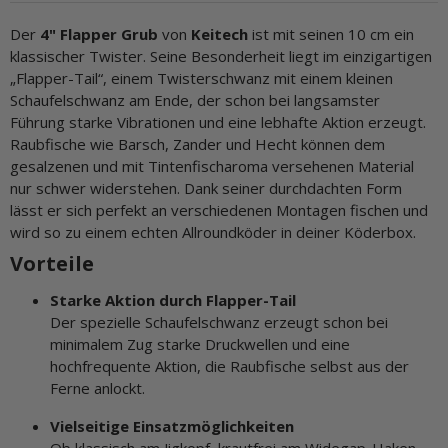
Der
4" Flapper Grub
von
Keitech
ist mit seinen 10 cm ein
klassischer Twister. Seine Besonderheit liegt im einzigartigen
„Flapper-Tail“, einem Twisterschwanz mit einem kleinen
Schaufelschwanz am Ende, der schon bei langsamster
Führung starke Vibrationen und eine lebhafte Aktion erzeugt.
Raubfische wie Barsch, Zander und Hecht können dem
gesalzenen und mit Tintenfischaroma versehenen Material
nur schwer widerstehen. Dank seiner durchdachten Form
lässt er sich perfekt an verschiedenen Montagen fischen und
wird so zu einem echten Allroundköder in deiner Köderbox.
Vorteile
Starke Aktion durch Flapper-Tail
Der spezielle Schaufelschwanz erzeugt schon bei
minimalem Zug starke Druckwellen und eine
hochfrequente Aktion, die Raubfische selbst aus der
Ferne anlockt.
Vielseitige Einsatzmöglichkeiten
Ob klassisch am Jigkopf, krautfrei am Widegap-Haken