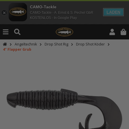
CAMO-Tackle
LADEN
CAMO-Tackle - A. Ernst & S. Pechel GbR
KOSTENLOS - In Google Play
Angeltechnik
Drop Shot Rig
Drop Shot Köder
4" Flapper Grub
An dieser Stelle findest Du Inhalt
Möchtest Du Inhalte von Drittanbie
bitte in den Einstellungen zur Priv
lade anschließend