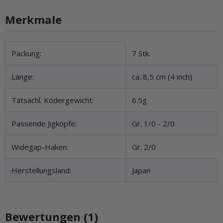
Merkmale
Produkteigenschaft
Wert
Packung:
7 Stk.
Länge:
ca. 8,5 cm (4 inch)
Tatsächl. Ködergewicht:
6.5g
Passende Jigköpfe:
Gr. 1/0 - 2/0
Widegap-Haken:
Gr. 2/0
Herstellungsland:
Japan
Bewertungen (1)