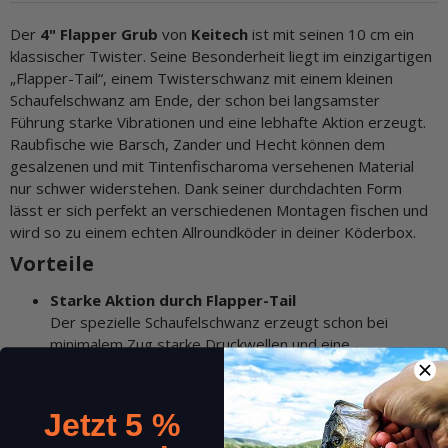
Der
4" Flapper Grub
von
Keitech
ist mit seinen 10 cm ein
klassischer Twister. Seine Besonderheit liegt im einzigartigen
„Flapper-Tail“, einem Twisterschwanz mit einem kleinen
Schaufelschwanz am Ende, der schon bei langsamster
Führung starke Vibrationen und eine lebhafte Aktion erzeugt.
Raubfische wie Barsch, Zander und Hecht können dem
gesalzenen und mit Tintenfischaroma versehenen Material
nur schwer widerstehen. Dank seiner durchdachten Form
lässt er sich perfekt an verschiedenen Montagen fischen und
wird so zu einem echten Allroundköder in deiner Köderbox.
Vorteile
Starke Aktion durch Flapper-Tail
Der spezielle Schaufelschwanz erzeugt schon bei
minimalem Zug starke Druckwellen und eine
hochfrequente Aktion, die Raubfische selbst aus der
Ferne anlockt.
Jetzt 5 %
Vielseitige Einsatzmöglichkeiten
Ob klassisch am Jigkopf, krautfrei am Widegap-Haken