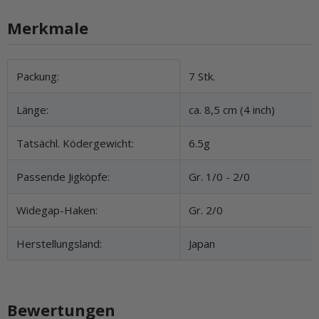
Merkmale
Produkteigenschaft
Wert
Packung:
7 Stk.
Länge:
ca. 8,5 cm (4 inch)
Tatsächl. Ködergewicht:
6.5g
Passende Jigköpfe:
Gr. 1/0 - 2/0
Widegap-Haken:
Gr. 2/0
Herstellungsland:
Japan
Bewertungen