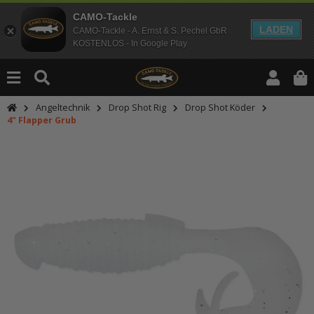
CAMO-Tackle
LADEN
CAMO-Tackle - A. Ernst & S. Pechel GbR
KOSTENLOS - In Google Play
Angeltechnik
Drop Shot Rig
Drop Shot Köder
4" Flapper Grub
An dieser Stelle findest Du Inhalt
Möchtest Du Inhalte von Drittanbie
bitte in den Einstellungen zur Priv
lade anschließend