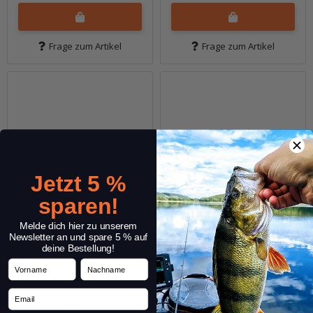
Frage zum Artikel
Frage zum Artikel
Jetzt 5 %
sparen!
Melde dich hier zu unserem
Newsletter an und spare 5 % auf
deine Bestellung!
4" Live Impact - Silver
4" Live Impact -
Vorname
Nachname
Shad
Watermelon PP.
Email
Sofort verfügbar
Sofort verfügbar