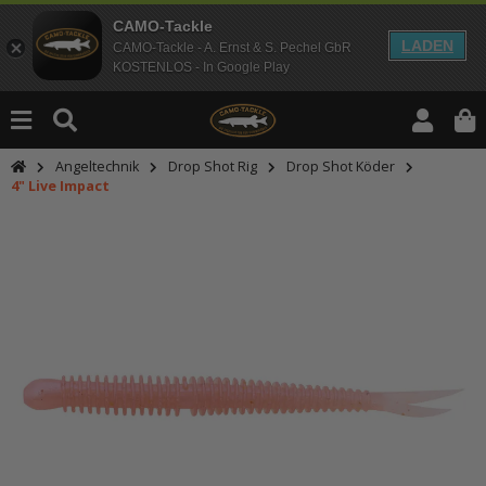
CAMO-Tackle
LADEN
CAMO-Tackle - A. Ernst & S. Pechel GbR
KOSTENLOS - In Google Play
Angeltechnik
Drop Shot Rig
Drop Shot Köder
4" Live Impact