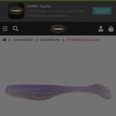
CAMO-Tackle
LADEN
CAMO-Tackle - A. Ernst & S. Pechel GbR
KOSTENLOS - In Google Play
Gummiköder
Gummifische
4" Walleye Assassin