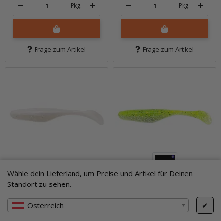
Pkg.
Pkg.
Frage zum Artikel
Frage zum Artikel
Wähle dein Lieferland, um Preise und Artikel für Deinen
Standort zu sehen.
4" Walleye Assassin -
4" Walleye Assassin -
Österreich
✔
Sugar & Spice
Sweet Pea