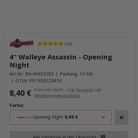
(12)
4" Walleye Assassin - Opening
Night
Art.Nr.:
BA-WA32385
Packung: 10 Stk.
GTIN:
091538323853
Preis inkl. MwSt. , zzgl.
Versand
zzgl.
8,40 €
Mindermengenzuschlag
Farbe:
Opening Night
9,99 €
Alle Varianten in der Übersicht