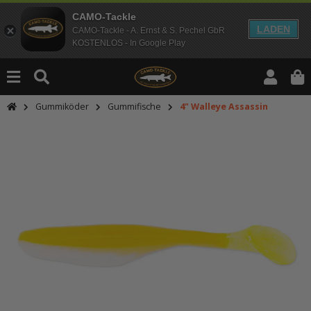
CAMO-Tackle
LADEN
CAMO-Tackle - A. Ernst & S. Pechel GbR
KOSTENLOS - In Google Play
Gummiköder
Gummifische
4" Walleye Assassin