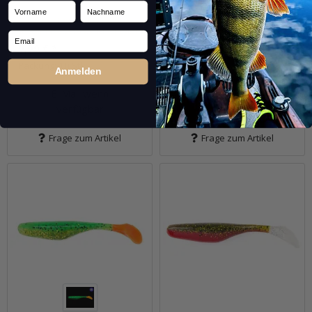
Vorname
Nachname
Sofort verfügbar
Bereits nachbestellt, voraussichtlich
9,99 €
*
ab dem 14.08.2026 wieder verfügbar.
Email
9,99 €
*
Packung: 10 Stk.
Packung: 10 Stk.
Anmelden
Pkg.
E-Mail wenn
verfügbar
Frage zum Artikel
Frage zum Artikel