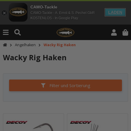
CAMO-Tackle
LADEN
CAMO-Tackle - A. Ernst & S. Pechel GbR
KOSTENLOS - In Google Play
Angelhaken
Wacky Rig Haken
Wacky Rig Haken
Filter und Sortierung