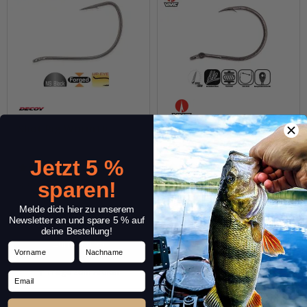
Shot Rig Worm10
VMC Mystic Wacky
Haken (7344WK)
Jetzt 5 %
(1)
sparen!
3,99 €
*
5,19 €
*
Packung: 9 Stk.
Packung: 5 - 6 Stk.
Melde dich hier zu unserem
Varianten: 4
Varianten: 7
Newsletter an und spare 5 % auf
deine Bestellung!
Zum Artikel
Zum Artikel
Vorname
Nachname
Frage zum Artikel
Frage zum Artikel
Email