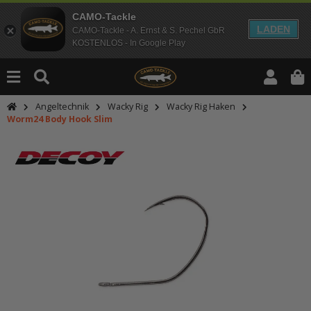
CAMO-Tackle
LADEN
CAMO-Tackle - A. Ernst & S. Pechel GbR
KOSTENLOS - In Google Play
Angeltechnik
Wacky Rig
Wacky Rig Haken
Worm24 Body Hook Slim