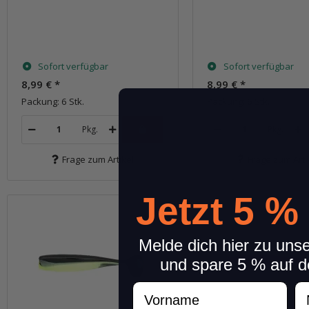
Sofort verfügbar
Sofort verfügbar
8,99 €
*
8,99 €
*
Packung: 6 Stk.
Packung: 6 Stk.
Pkg.
Pkg.
Frage zum Artikel
Frage zum Arti
Jetzt 5 %
Melde dich hier zu uns
und spare 5 % auf d
Vorname
N