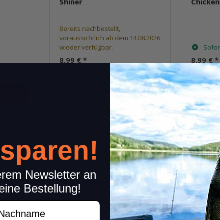
Shiner
Chicken
Bereits nachbestellt,
voraussichtlich ab dem 14.08.2026
wieder verfügbar.
Sofor
8,99 €
*
8,99 €
*
Packung: 6 Stk.
Packung: 
E-Mail wenn verfügbar
kel
Frage zum Artikel
 sparen!
erem Newsletter an
eine Bestellung!
achname