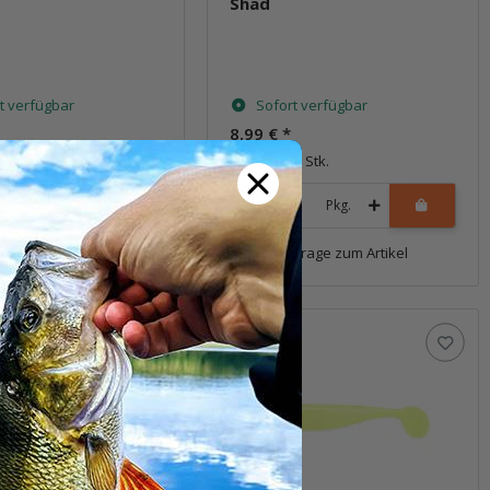
Shad
t verfügbar
Sofort verfügbar
8,99 €
*
6 Stk.
Packung: 6 Stk.
Pkg.
Pkg.
Frage zum Artikel
Frage zum Artikel