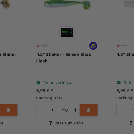
n Shiner
4.5" Shaker - Green Shad
4.5" Sh
Flash
Sofort verfügbar
Sofor
8,99 €
*
8,99 €
*
Packung: 8 Stk.
Packung: 
Pkg.
kel
Frage zum Artikel