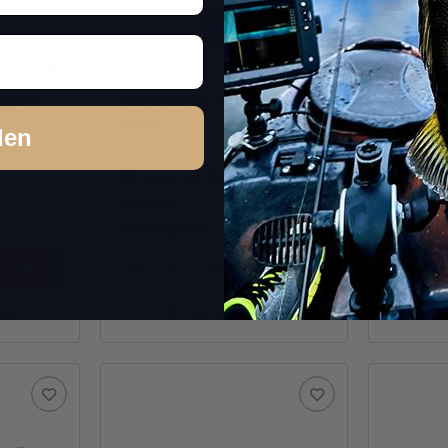
legum
4.5" Shaker - Bubblegum
4.5" Sh
Shad
Ice
den
Sofort verfügbar
Sofor
8,99 €
*
8,99 €
*
Packung: 6 Stk.
Packung: 
Pkg.
kel
Frage zum Artikel