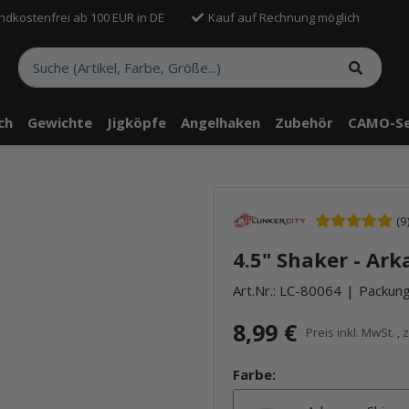
ndkostenfrei ab 100 EUR in DE
Kauf auf Rechnung möglich
sch
Gewichte
Jigköpfe
Angelhaken
Zubehör
CAMO-Se
(9
4.5" Shaker - Ark
Art.Nr.:
LC-80064
Packung:
8,99 €
Preis inkl. MwSt. , 
Farbe: