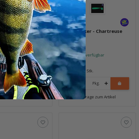
aker - Chartreuse
4.5" Shaker - Chartreuse
Silk
t verfügbar
Sofort verfügbar
8,99 €
*
6 Stk.
Packung: 6 Stk.
Pkg.
Pkg.
Frage zum Artikel
Frage zum Artikel