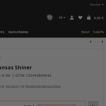
Service
DE
0,00 €
ts
Gutscheine
Neu!
Sale%
)
ansas Shiner
 6 Stk.
GTIN:
725442800642
zzgl.
Versand
zzgl.
Mindermengenzuschlag