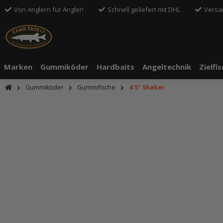
Von Anglern für Angler!
Schnell geliefert mit DHL
Versa
Marken
Gummiköder
Hardbaits
Angeltechnik
Zielfi
Gummiköder
Gummifische
4.5" Shaker