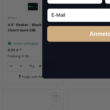
Email
4.5" Shaker - Black /
4.5" Shaker - Bubb
Chartreuse Silk
Ice
Anmel
Sofort verfügbar
Sofort verfügbar
8,99 €
*
8,99 €
*
Packung: 8 Stk.
Packung: 6 Stk.
Pkg.
Pkg.
Frage zum Artikel
Frage zum Arti