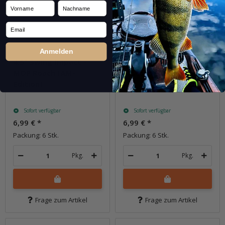
Vorname
Nachname
Email
Anmelden
4.5" Swing Impact -
4.5" Swing Impact -
MOP Roach (AM-
Motoroil / Chartreuse
Edition)
Sofort verfügbar
Sofort verfügbar
6,99 €
*
6,99 €
*
Packung: 6 Stk.
Packung: 6 Stk.
Pkg.
Pkg.
Frage zum Artikel
Frage zum Artikel