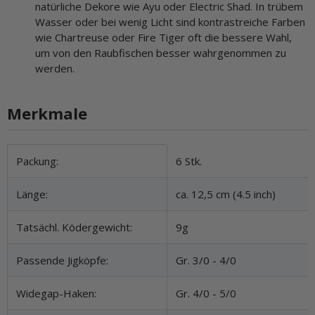
natürliche Dekore wie Ayu oder Electric Shad. In trübem
Wasser oder bei wenig Licht sind kontrastreiche Farben
wie Chartreuse oder Fire Tiger oft die bessere Wahl,
um von den Raubfischen besser wahrgenommen zu
werden.
Merkmale
Produkteigenschaft
Wert
Packung:
6 Stk.
Länge:
ca. 12,5 cm (4.5 inch)
Tatsächl. Ködergewicht:
9g
Passende Jigköpfe:
Gr. 3/0 - 4/0
Widegap-Haken:
Gr. 4/0 - 5/0