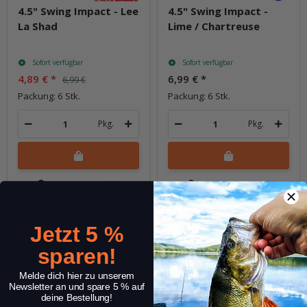
4.5" Swing Impact - Lee
4.5" Swing Impact -
La Shad
Lime / Chartreuse
Sofort verfügbar
Sofort verfügbar
4,89 €
*
6,99 €
*
6,99 €
Packung: 6 Stk.
Packung: 6 Stk.
Pkg.
Pkg.
Frage zum Artikel
Frage zum Artikel
Jetzt 5 %
sparen!
Melde dich hier zu unserem
Newsletter an und spare 5 % auf
deine Bestellung!