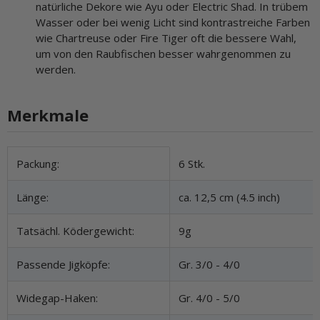
natürliche Dekore wie Ayu oder Electric Shad. In trübem
Wasser oder bei wenig Licht sind kontrastreiche Farben
wie Chartreuse oder Fire Tiger oft die bessere Wahl,
um von den Raubfischen besser wahrgenommen zu
werden.
Merkmale
Produkteigenschaft
Wert
Packung:
6 Stk.
Länge:
ca. 12,5 cm (4.5 inch)
Tatsächl. Ködergewicht:
9g
Passende Jigköpfe:
Gr. 3/0 - 4/0
Widegap-Haken:
Gr. 4/0 - 5/0