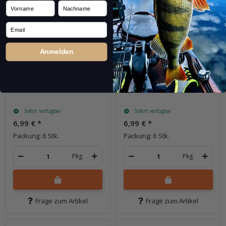
Vorname
Nachname
Email
Anmelden
4.5" Swing Impact -
4.5" Swing Impact -
MOP Roach (AM-
Motoroil / Chartreuse
Edition)
Sofort verfügbar
Sofort verfügbar
6,99 €
*
6,99 €
*
Packung: 6 Stk.
Packung: 6 Stk.
Pkg.
Pkg.
Frage zum Artikel
Frage zum Artikel