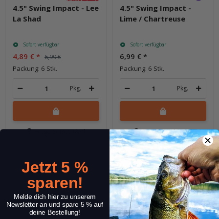
4.5" Swing Impact - Lee
4.5" Swing Impact -
La Shad
Lime / Chartreuse
Sofort verfügbar
Sofort verfügbar
4,89 €
*
6,99 €
*
6,99 €
Packung: 6 Stk.
Packung: 6 Stk.
Pkg.
Pkg.
Frage zum Artikel
Frage zum Artikel
Jetzt 5 %
sparen!
Melde dich hier zu unserem
Newsletter an und spare 5 % auf
deine Bestellung!