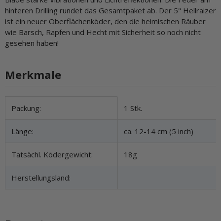
hinteren Drilling rundet das Gesamtpaket ab. Der 5" Hellraizer
ist ein neuer Oberflächenköder, den die heimischen Räuber
wie Barsch, Rapfen und Hecht mit Sicherheit so noch nicht
gesehen haben!
Merkmale
Produkteigenschaft
Wert
Packung:
1 Stk.
Länge:
ca. 12-14 cm (5 inch)
Tatsächl. Ködergewicht:
18g
Herstellungsland: