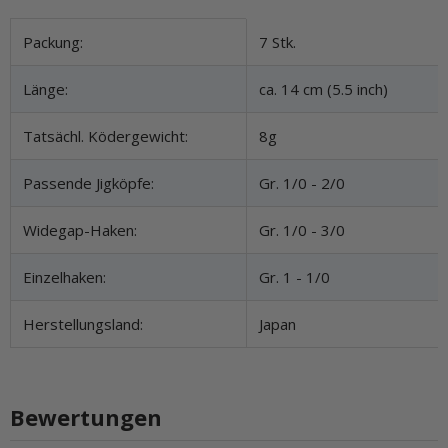
Produkteigenschaft
Wert
Packung:
7 Stk.
Länge:
ca. 14 cm (5.5 inch)
Tatsächl. Ködergewicht:
8g
Passende Jigköpfe:
Gr. 1/0 - 2/0
Widegap-Haken:
Gr. 1/0 - 3/0
Einzelhaken:
Gr. 1 - 1/0
Herstellungsland:
Japan
Bewertungen