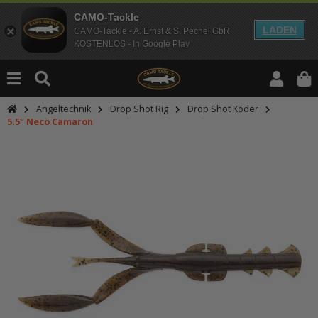
CAMO-Tackle
LADEN
CAMO-Tackle - A. Ernst & S. Pechel GbR
KOSTENLOS - In Google Play
Angeltechnik
Drop Shot Rig
Drop Shot Köder
5.5" Neco Camaron
An dieser Stelle findest Du Inhalt
Möchtest Du Inhalte von Drittanbie
bitte in den Einstellungen zur Priv
lade anschließend