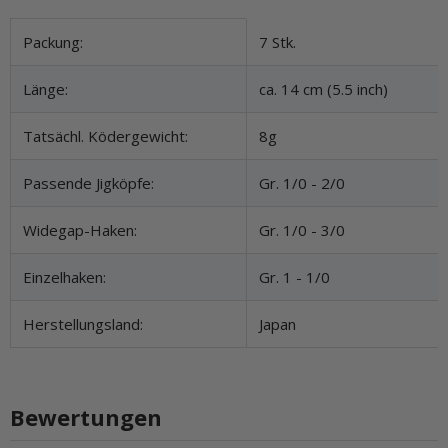
Produkteigenschaft
Wert
Packung:
7 Stk.
Länge:
ca. 14 cm (5.5 inch)
Tatsächl. Ködergewicht:
8g
Passende Jigköpfe:
Gr. 1/0 - 2/0
Widegap-Haken:
Gr. 1/0 - 3/0
Einzelhaken:
Gr. 1 - 1/0
Herstellungsland:
Japan
Bewertungen