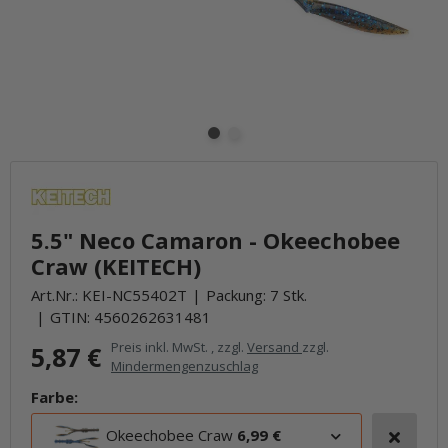
5.5" Neco Camaron - Okeechobee
Craw (KEITECH)
Art.Nr.:
KEI-NC55402T
Packung: 7 Stk.
GTIN:
4560262631481
Preis inkl. MwSt. , zzgl.
Versand
zzgl.
5,87 €
Mindermengenzuschlag
Farbe:
Okeechobee Craw
6,99 €