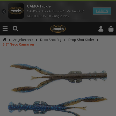
CAMO-Tackle
LADEN
CAMO-Tackle - A. Ernst & S. Pechel GbR
KOSTENLOS - In Google Play
Angeltechnik
Drop Shot Rig
Drop Shot Köder
5.5" Neco Camaron
An dieser Stelle findest Du Inhalt
Möchtest Du Inhalte von Drittanbie
bitte in den Einstellungen zur Priv
lade anschließend