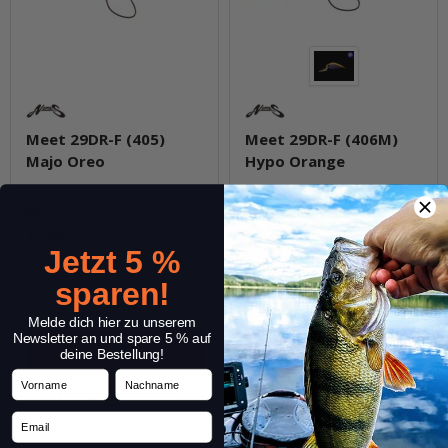
Meet 29DR-F (405)
Meet 29DR-F (406M)
Majo Oreo
Hypo Orange
Sofort verfügbar
Sofort verfügbar
14,99 €
*
14,99 €
*
Jetzt 5 %
Packung: 1 Stk.
Packung: 1 Stk.
sparen!
Stk.
Stk.
Melde dich hier zu unserem
Newsletter an und spare 5 % auf
deine Bestellung!
Vorname
Nachname
Frage zum Artikel
Frage zum Artikel
Email