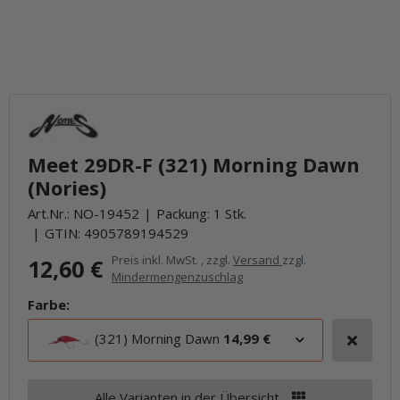
Meet 29DR-F (321) Morning Dawn
(Nories)
Art.Nr.:
NO-19452
Packung: 1 Stk.
GTIN:
4905789194529
Preis inkl. MwSt. , zzgl.
Versand
zzgl.
12,60 €
Mindermengenzuschlag
Farbe:
(321) Morning Dawn
14,99 €
Alle Varianten in der Übersicht