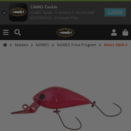
CAMO-Tackle
LADEN
CAMO-Tackle - A. Ernst & S. Pechel GbR
KOSTENLOS - In Google Play
Marken
NORIES
NORIES Trout Program
Meet 29DR-F