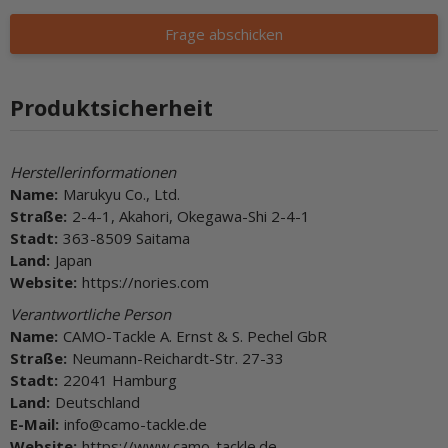
Frage abschicken
Produktsicherheit
Herstellerinformationen
Name:
Marukyu Co., Ltd.
Straße:
2-4-1, Akahori, Okegawa-Shi 2-4-1
Stadt:
363-8509 Saitama
Land:
Japan
Website:
https://nories.com
Verantwortliche Person
Name:
CAMO-Tackle A. Ernst & S. Pechel GbR
Straße:
Neumann-Reichardt-Str. 27-33
Stadt:
22041 Hamburg
Land:
Deutschland
E-Mail:
info@camo-tackle.de
Website:
https://www.camo-tackle.de