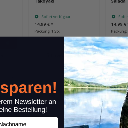
Takoyaki
Salada
Sofort verfügbar
Sofor
14,99 €
*
14,99 €
Packung: 1 Stk.
Packung: 
Stk.
kel
Frage zum Artikel
 sparen!
erem Newsletter an
eine Bestellung!
achname