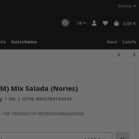
Service
DE
0,00 €
ts
Gutscheine
Neu!
Sale%
halte von
häre "Alle
M) Mix Salada (Nories)
: 1 Stk.
GTIN:
4905789194543
, zzgl.
Versand
zzgl.
Mindermengenzuschlag