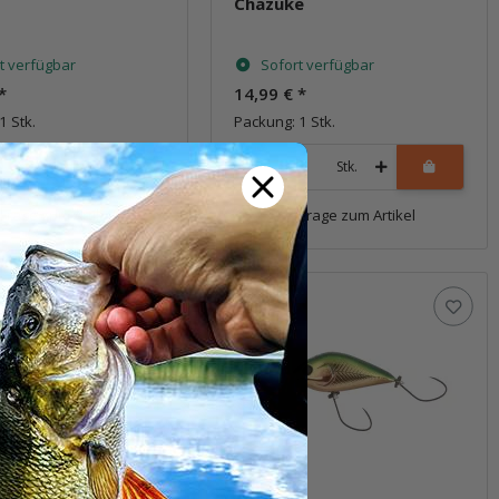
Chazuke
t verfügbar
Sofort verfügbar
*
14,99 €
*
1 Stk.
Packung: 1 Stk.
Stk.
Stk.
Frage zum Artikel
Frage zum Artikel