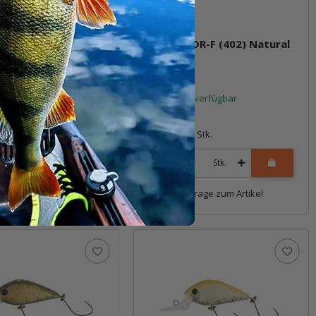
9DR-F (401M) Bowa
Meet 29DR-F (402) Natural
Gold II
t verfügbar
Sofort verfügbar
*
14,99 €
*
1 Stk.
Packung: 1 Stk.
Stk.
Stk.
Frage zum Artikel
Frage zum Artikel