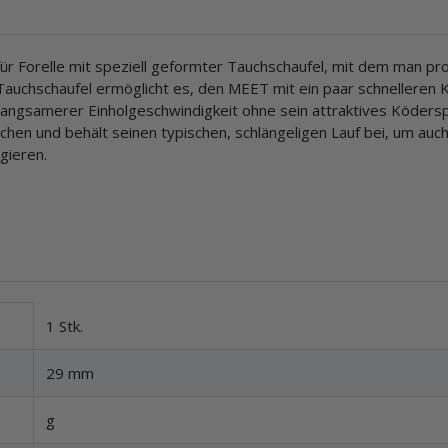
r Forelle mit speziell geformter Tauchschaufel, mit dem man pr
auchschaufel ermöglicht es, den MEET mit ein paar schnelleren
langsamerer Einholgeschwindigkeit ohne sein attraktives Köderspi
hen und behält seinen typischen, schlängeligen Lauf bei, um auc
gieren.
1 Stk.
29 mm
g