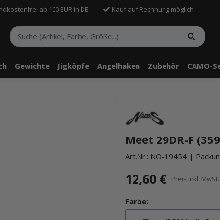
ndkostenfrei ab 100 EUR in DE
Kauf auf Rechnung möglich
sch
Gewichte
Jigköpfe
Angelhaken
Zubehör
CAMO-Se
telle findest Du Inhalte von Drittanbietern (Youtube). Möchtest Du In
rn angezeigt bekommen, klicke bitte in den Einstellungen zur Privatssp
Meet 29DR-F (359
akzeptieren" und lade anschließend die Seite neu.
Art.Nr.:
NO-19454
Packung
12,60 €
Preis inkl. MwSt. 
Farbe: