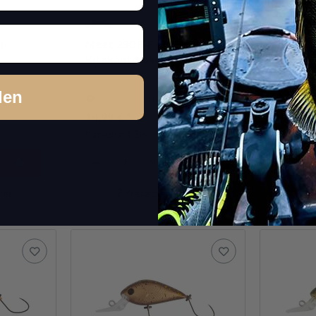
)
Meet 29DR-F (386M)
Meet 2
Kitakanto olieve
Bowa II
den
Sofort verfügbar
Sofor
14,99 €
*
14,99 €
Packung: 1 Stk.
Packung: 
Stk.
kel
Frage zum Artikel