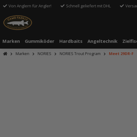
Von Anglern für Angler!
Schnell geliefert mit DHL
Versa
Marken
Gummiköder
Hardbaits
Angeltechnik
Zielfi
Marken
NORIES
NORIES Trout Program
Meet 29DR-F
An dieser S
Drittanbiete