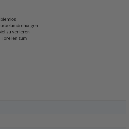
oblemlos
 Kurbelumdrehungen
el zu verlieren.
h Forellen zum