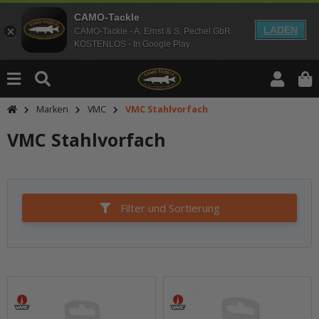
CAMO-Tackle
LADEN
CAMO-Tackle - A. Ernst & S. Pechel GbR
KOSTENLOS - In Google Play
Marken
VMC
VMC Stahlvorfach
VMC Stahlvorfach
Filter und Sortierung