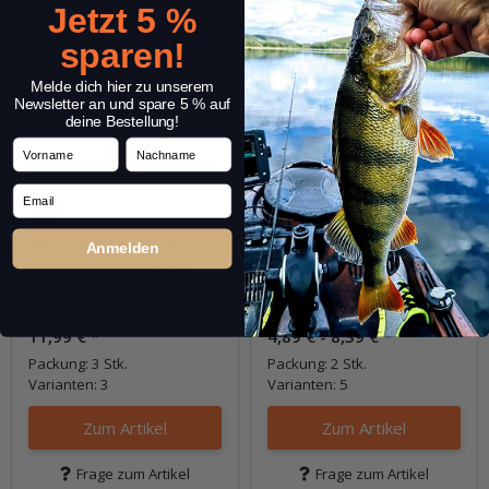
Jetzt 5 %
sparen!
Melde dich hier zu unserem
Newsletter an und spare 5 % auf
deine Bestellung!
Vorname
Nachname
Email
50 cm VMC SupraFlex
VMC Fluorocarbon
Anmelden
Stahlvorfach (C754)
Hechtvorfach
(1)
11,99 €
*
4,89 € -
8,39 €
*
Packung: 3 Stk.
Packung: 2 Stk.
Varianten: 3
Varianten: 5
Zum Artikel
Zum Artikel
Frage zum Artikel
Frage zum Artikel