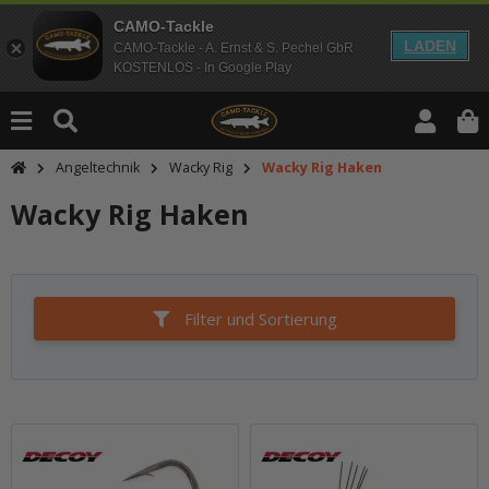
CAMO-Tackle
LADEN
CAMO-Tackle - A. Ernst & S. Pechel GbR
KOSTENLOS - In Google Play
Angeltechnik
Wacky Rig
Wacky Rig Haken
Wacky Rig Haken
Filter und Sortierung