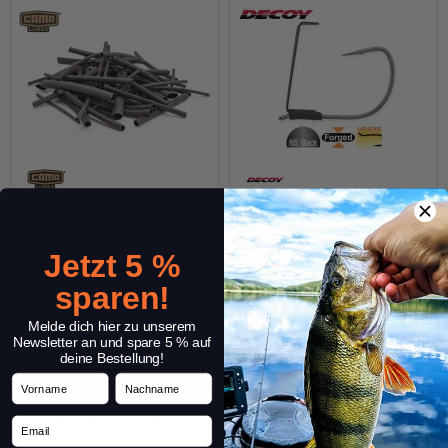
Schrumpfschlauch
Shot Guard Worm100
(Angelzubehör)
Jetzt 5 %
(1)
sparen!
2,79 €
*
4,59 €
*
Packung: 5 - 8 x 5 cm
Packung: 5 Stk.
Melde dich hier zu unserem
Varianten: 7
Varianten: 3
Newsletter an und spare 5 % auf
deine Bestellung!
Zum Artikel
Zum Artikel
Vorname
Nachname
Frage zum Artikel
Frage zum Artikel
Email