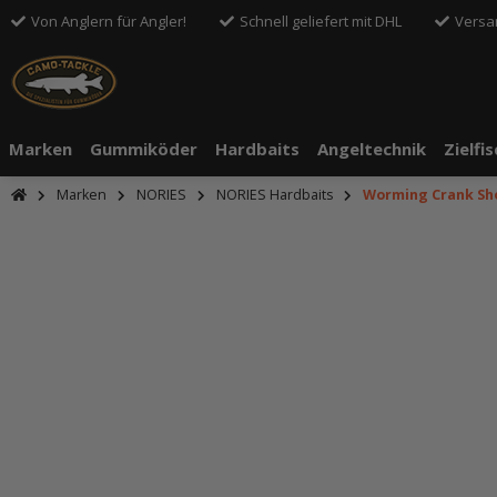
Von Anglern für Angler!
Schnell geliefert mit DHL
Versa
Marken
Gummiköder
Hardbaits
Angeltechnik
Zielfi
Marken
NORIES
NORIES Hardbaits
Worming Crank Sh