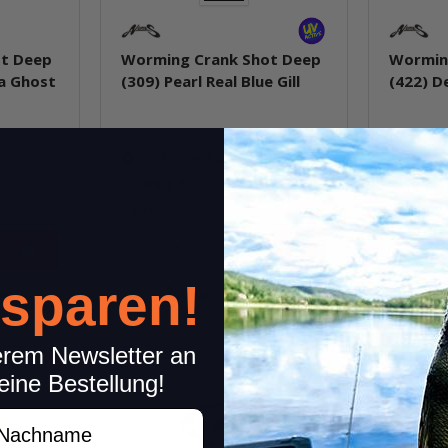
t Deep
Worming Crank Shot Deep
Wormin
ra Ghost
(309) Pearl Real Blue Gill
(422) D
Sofort verfügbar
Sofor
17,99 €
*
17,99 €
Packung: 1 Stk.
Packung: 
Stk.
 sparen!
kel
Frage zum Artikel
erem Newsletter an
eine Bestellung!
achname