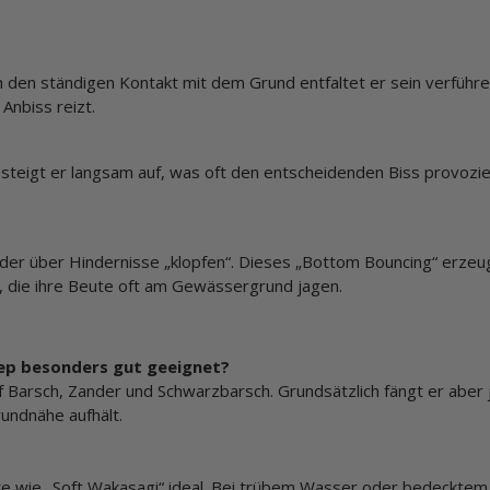
 den ständigen Kontakt mit dem Grund entfaltet er sein verführe
Anbiss reizt.
steigt er langsam auf, was oft den entscheidenden Biss provozie
er über Hindernisse „klopfen“. Dieses „Bottom Bouncing“ erzeu
 die ihre Beute oft am Gewässergrund jagen.
eep besonders gut geeignet?
uf Barsch, Zander und Schwarzbarsch. Grundsätzlich fängt er aber
rundnähe aufhält.
ore wie „Soft Wakasagi“ ideal. Bei trübem Wasser oder bedeckte