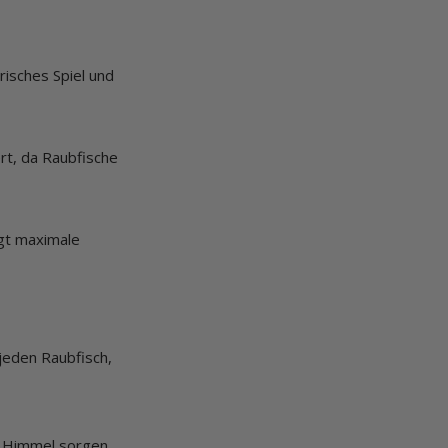
risches Spiel und
rt, da Raubfische
gt maximale
 jeden Raubfisch,
m Himmel sorgen