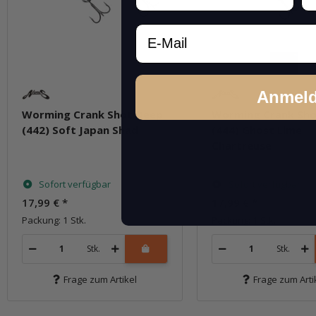
Email
Anmel
Worming Crank Shot Deep
Worming Crank Sho
(442) Soft Japan Shad
(444) Ghost Lime
Chartreuse
Sofort verfügbar
Sofort verfügbar
17,99 €
*
17,99 €
*
Packung: 1 Stk.
Packung: 1 Stk.
Stk.
Stk.
Frage zum Artikel
Frage zum Arti