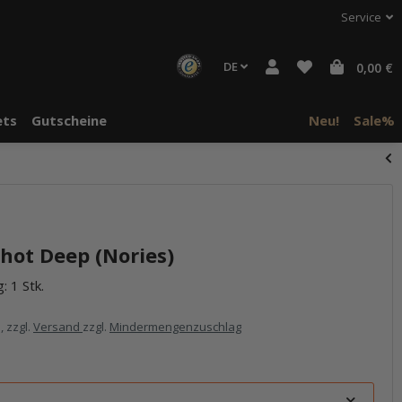
Service
DE
0,00 €
ts
Gutscheine
Neu!
Sale%
hot Deep (Nories)
: 1 Stk.
, zzgl.
Versand
zzgl.
Mindermengenzuschlag