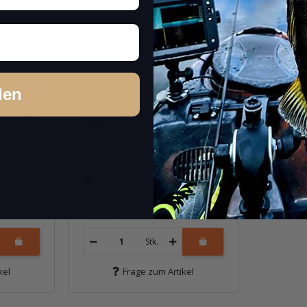
den
t Deep
Worming Crank Shot Deep
(447) Sour Grape
Sofort verfügbar
17,99 €
*
Packung: 1 Stk.
Stk.
kel
Frage zum Artikel