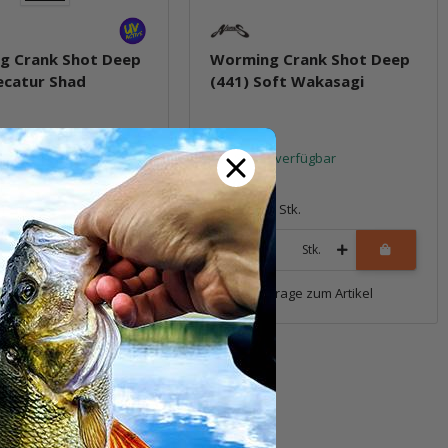
g Crank Shot Deep
Worming Crank Shot Deep
ecatur Shad
(441) Soft Wakasagi
t verfügbar
Sofort verfügbar
*
17,99 €
*
1 Stk.
Packung: 1 Stk.
Stk.
Stk.
Frage zum Artikel
Frage zum Artikel