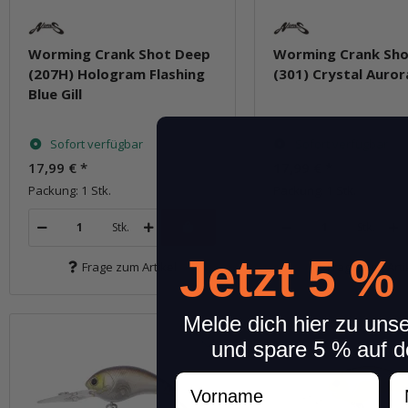
Worming Crank Shot Deep
Worming Crank Sho
(207H) Hologram Flashing
(301) Crystal Auro
Blue Gill
Sofort verfügbar
Sofort verfügbar
17,99 €
*
17,99 €
*
Packung: 1 Stk.
Packung: 1 Stk.
Stk.
Stk.
Jetzt 5 %
Frage zum Artikel
Frage zum Arti
Melde dich hier zu uns
und spare 5 % auf d
Vorname
N