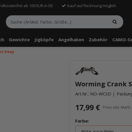
ndkostenfrei ab 100 EUR in DE
Kauf auf Rechnung möglich
sch
Gewichte
Jigköpfe
Angelhaken
Zubehör
CAMO-Se
ot Deep
Worming Crank S
Art.Nr.:
NO-WCSD
Packung
17,99 €
Preis inkl. MwSt. 
Farbe:
Bitte auswählen