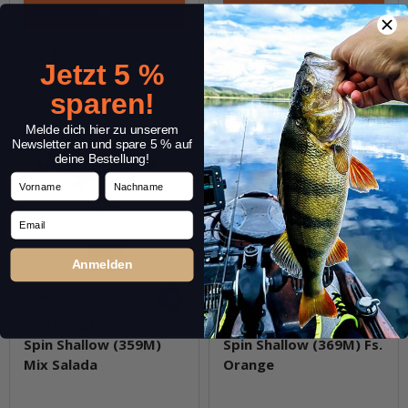
Frage zum Artikel
Frage zum Artikel
Jetzt 5 %
sparen!
Melde dich hier zu unserem
Newsletter an und spare 5 % auf
deine Bestellung!
Vorname
Nachname
Email
Anmelden
Worming Crank Shot
Worming Crank Shot
Spin Shallow (359M)
Spin Shallow (369M) Fs.
Mix Salada
Orange