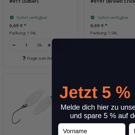
#011 (Silber)
#019T (Brown Crick
Sofort verfügbar
Sofort verfügbar
6,69 €
*
6,69 €
*
Packung: 1 Stk.
Packung: 1 Stk.
Stk.
Stk.
Frage zum Artikel
Frage zum Arti
Jetzt 5 %
Melde dich hier zu uns
und spare 5 % auf d
Vorname
N