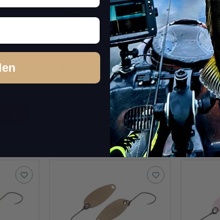
0.5g
Masukuroto Teach 0.5g
Masuku
#079T (Pumpkin Seed)
#080T 
den
Sofort verfügbar
Sofor
6,69 €
*
6,69 €
*
Packung: 1 Stk.
Packung: 
Stk.
kel
Frage zum Artikel