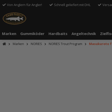
Von Anglern für Angler!
Schnell geliefert mit DHL
Versa
Marken
Gummiköder
Hardbaits
Angeltechnik
Zielfi
Marken
NORIES
NORIES Trout Program
Masukuroto T
An dieser S
Drittanbiete