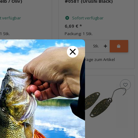
lb / Oliv)
#058T (Urushi Black)
t verfügbar
Sofort verfügbar
6,69 €
*
1 Stk.
Packung: 1 Stk.
Stk.
Stk.
Frage zum Artikel
Frage zum Artikel