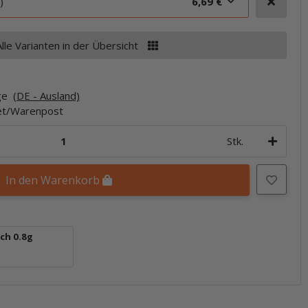
)
6,69 €
Alle Varianten in der Übersicht
age
(DE - Ausland)
ket/Warenpost
Stk.
In den Warenkorb
ch 0.8g