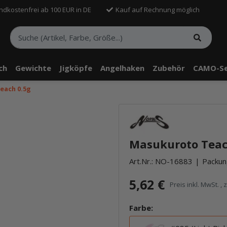
ndkostenfrei ab 100 EUR in DE
Kauf auf Rechnung möglich
sch
Gewichte
Jigköpfe
Angelhaken
Zubehör
CAMO-Se
each 0.5g
telle findest Du Inhalte von Drittanbietern (Youtube). Möchtest Du In
rn angezeigt bekommen, klicke bitte in den Einstellungen zur Privatssp
Masukuroto Teach
akzeptieren" und lade anschließend die Seite neu.
Art.Nr.:
NO-16883
Packung
5,62 €
Preis inkl. MwSt. , 
Farbe: