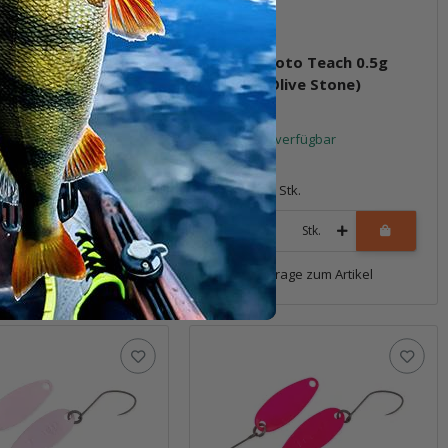
roto Teach 0.5g
Masukuroto Teach 0.5g
(Honey Mustard)
#081T (Olive Stone)
t verfügbar
Sofort verfügbar
6,69 €
*
1 Stk.
Packung: 1 Stk.
Stk.
Stk.
Frage zum Artikel
Frage zum Artikel