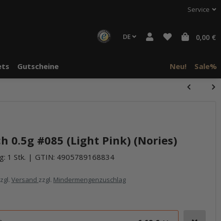
Service
DE
0,00 €
ts
Gutscheine
Neu!
Sale%
halte von
häre "Alle
 0.5g #085 (Light Pink) (Nories)
: 1 Stk.
GTIN:
4905789168834
zzgl.
Versand
zzgl.
Mindermengenzuschlag