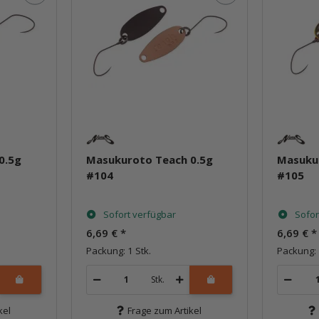
0.5g
Masukuroto Teach 0.5g
Masuku
#104
#105
Sofort verfügbar
Sofor
6,69 €
*
6,69 €
*
Packung: 1 Stk.
Packung: 
Stk.
kel
Frage zum Artikel