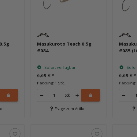
0.5g
Masukuroto Teach 0.5g
Masuku
#084
#085 (L
Sofort verfügbar
Sofor
6,69 €
*
6,69 €
*
Packung: 1 Stk.
Packung: 
Stk.
kel
Frage zum Artikel