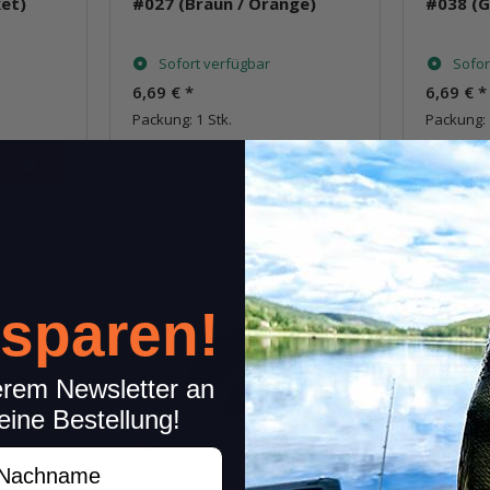
et)
#027 (Braun / Orange)
#038 (Ge
Sofort verfügbar
Sofor
6,69 €
*
6,69 €
*
Packung: 1 Stk.
Packung: 
Stk.
kel
Frage zum Artikel
 sparen!
erem Newsletter an
eine Bestellung!
achname