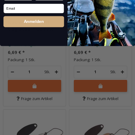
Email
Anmelden
Masukuroto Teach
Masukuroto Teach
0.5g #086 (Fluo Pink)
0.5g #102 (Tenchakin)
Sofort verfügbar
Sofort verfügbar
6,69 €
*
6,69 €
*
Packung: 1 Stk.
Packung: 1 Stk.
Stk.
Stk.
Frage zum Artikel
Frage zum Artikel