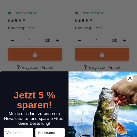
Sofort verfügbar
Sofort verfügbar
6,69 €
*
6,69 €
*
Packung: 1 Stk.
Packung: 1 Stk.
Stk.
Stk.
Frage zum Artikel
Frage zum Artikel
Jetzt 5 %
sparen!
Melde dich hier zu unserem
Newsletter an und spare 5 % auf
deine Bestellung!
Vorname
Nachname