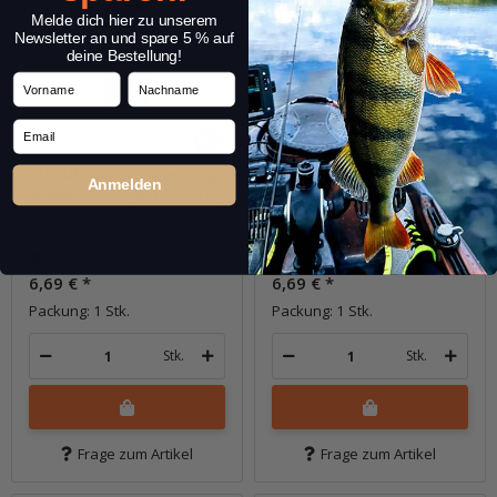
Melde dich hier zu unserem
Newsletter an und spare 5 % auf
deine Bestellung!
Vorname
Nachname
Email
Masukuroto Tulle 1.4g
Masukuroto Tulle 1.4g
Anmelden
#098 (Chart Schwarz)
#100 (Release Gold)
Sofort verfügbar
Sofort verfügbar
6,69 €
*
6,69 €
*
Packung: 1 Stk.
Packung: 1 Stk.
Stk.
Stk.
Frage zum Artikel
Frage zum Artikel