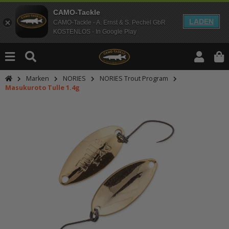
CAMO-Tackle
LADEN
CAMO-Tackle - A. Ernst & S. Pechel GbR
KOSTENLOS - In Google Play
Marken
NORIES
NORIES Trout Program
Masukuroto Tulle 1.4g
An dieser Stelle findest Du Inhalt
Möchtest Du Inhalte von Drittanbie
bitte in den Einstellungen zur Priv
lade anschließend