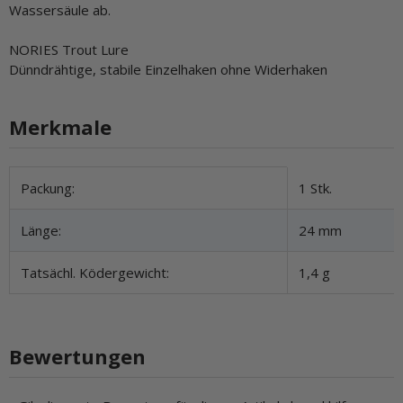
Wassersäule ab.
NORIES Trout Lure
Dünndrähtige, stabile Einzelhaken ohne Widerhaken
Merkmale
Produkteigenschaft
Wert
Packung:
1 Stk.
Länge:
24 mm
Tatsächl. Ködergewicht:
1,4 g
Bewertungen