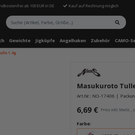
ndkostenfrei ab 100 EUR in DE
Kauf auf Rechnung möglich
sch
Gewichte
Jigköpfe
Angelhaken
Zubehör
CAMO-Se
lle 1.4g
telle findest Du Inhalte von Drittanbietern (Youtube). Möchtest Du In
rn angezeigt bekommen, klicke bitte in den Einstellungen zur Privatssp
Masukuroto Tulle 
akzeptieren" und lade anschließend die Seite neu.
Art.Nr.:
NO-17406
Packung
6,69 €
Preis inkl. MwSt. , 
Farbe: