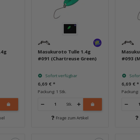
.4g
Masukuroto Tulle 1.4g
Masukur
#091 (Chartreuse Green)
#093 (M
Sofort verfügbar
Sofor
6,69 €
*
6,69 €
*
Packung: 1 Stk.
Packung: 
Stk.
kel
Frage zum Artikel