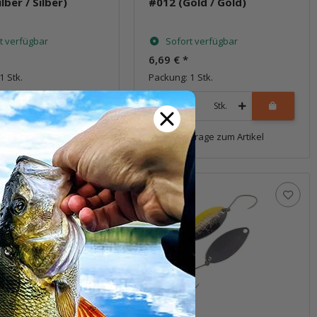
lber / Silber)
#012 (Gold / Gold)
t verfügbar
Sofort verfügbar
6,69 €
*
1 Stk.
Packung: 1 Stk.
Stk.
Stk.
Frage zum Artikel
Frage zum Artikel