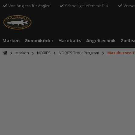
Von Anglern für Angler!
Schnell geliefert mit DHL
Versa
Marken
Gummiköder
Hardbaits
Angeltechnik
Zielfi
Marken
NORIES
NORIES Trout Program
Masukuroto Tu
An dieser S
Drittanbiete