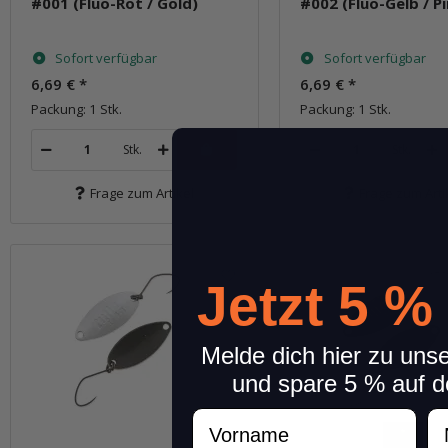
#001 (Fluo-Rot / Gold)
#002 (Fluo-Gelb / Pi
Sofort verfügbar
Sofort verfügbar
6,69 €
*
6,69 €
*
Packung: 1 Stk.
Packung: 1 Stk.
Stk.
Stk.
Frage zum Artikel
Frage zum Arti
Jetzt 5 %
Melde dich hier zu uns
und spare 5 % auf d
Vorname
N