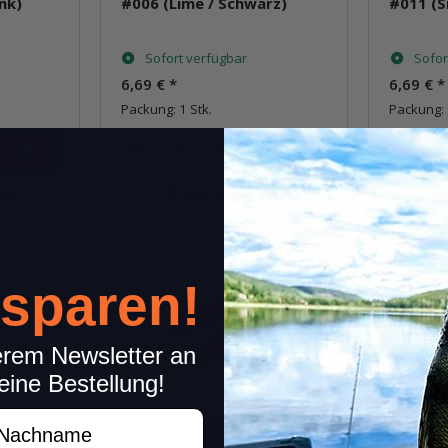
nk)
#006 (Lime / Schwarz)
#011 (Si
Sofort verfügbar
Sofor
6,69 €
*
6,69 €
*
Packung: 1 Stk.
Packung: 
Stk.
kel
Frage zum Artikel
 sparen!
erem Newsletter an
eine Bestellung!
achname