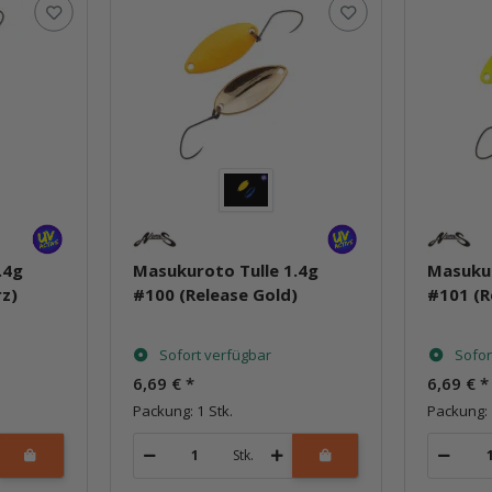
.4g
Masukuroto Tulle 1.4g
Masukur
z)
#100 (Release Gold)
#101 (
Sofort verfügbar
Sofor
6,69 €
*
6,69 €
*
Packung: 1 Stk.
Packung: 
Stk.