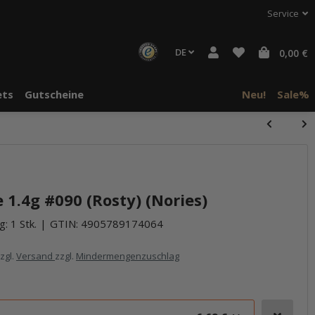
Service
DE
0,00 €
ts
Gutscheine
Neu!
Sale%
halte von
häre "Alle
1.4g #090 (Rosty) (Nories)
: 1 Stk.
GTIN:
4905789174064
zzgl.
Versand
zzgl.
Mindermengenzuschlag