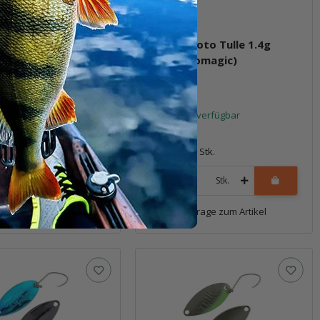
oto Tulle 1.4g
Masukuroto Tulle 1.4g
ink Glow / Schwarz)
#054 (Isomagic)
t verfügbar
Sofort verfügbar
6,69 €
*
1 Stk.
Packung: 1 Stk.
Stk.
Stk.
Frage zum Artikel
Frage zum Artikel