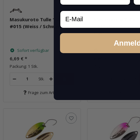
Email
Masukuroto Tulle 1.4g
Masukuroto Tulle 1
#015 (Weiss / Schwarz)
#023 (Oliv Chartreu
Oliv)
Anmel
Sofort verfügbar
Sofort verfügbar
6,69 €
*
6,69 €
*
Packung: 1 Stk.
Packung: 1 Stk.
Stk.
Stk.
Frage zum Artikel
Frage zum Arti