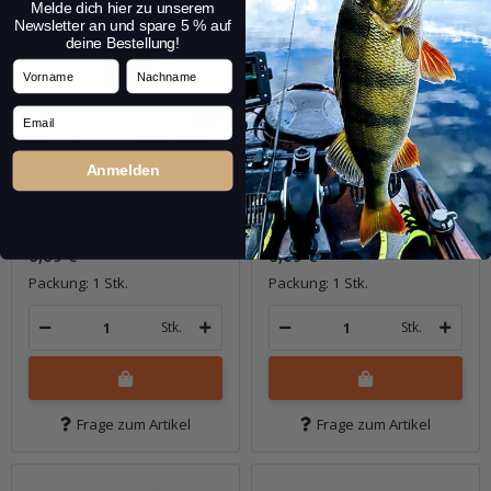
Melde dich hier zu unserem
Newsletter an und spare 5 % auf
deine Bestellung!
Vorname
Nachname
Email
Masukuroto Tulle 1.8g
Masukuroto Tulle 1.8g
#098 (Chart Schwarz)
#100 (Release Gold)
Anmelden
Sofort verfügbar
Sofort verfügbar
6,69 €
*
6,69 €
*
Packung: 1 Stk.
Packung: 1 Stk.
Stk.
Stk.
Frage zum Artikel
Frage zum Artikel