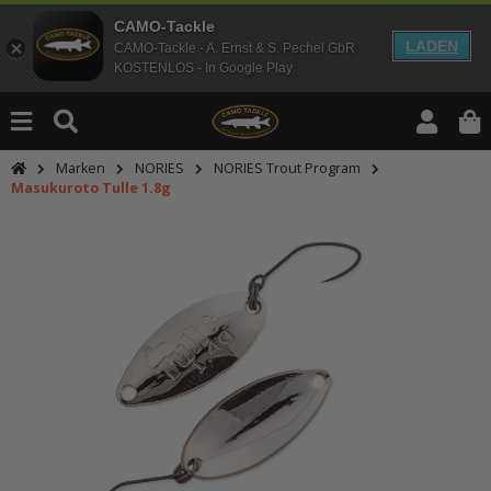
CAMO-Tackle
LADEN
CAMO-Tackle - A. Ernst & S. Pechel GbR
KOSTENLOS - In Google Play
Marken
NORIES
NORIES Trout Program
Masukuroto Tulle 1.8g
An dieser Stelle findest Du Inhalt
Möchtest Du Inhalte von Drittanbie
bitte in den Einstellungen zur Priv
lade anschließend