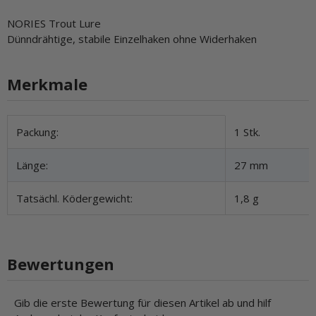
NORIES Trout Lure
Dünndrähtige, stabile Einzelhaken ohne Widerhaken
Merkmale
Produkteigenschaft
Wert
Packung:
1 Stk.
Länge:
27 mm
Tatsächl. Ködergewicht:
1,8 g
Bewertungen
Gib die erste Bewertung für diesen Artikel ab und hilf