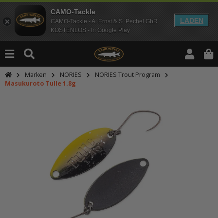
CAMO-Tackle
LADEN
CAMO-Tackle - A. Ernst & S. Pechel GbR
KOSTENLOS - In Google Play
Marken
NORIES
NORIES Trout Program
Masukuroto Tulle 1.8g
An dieser Stelle findest Du Inhalt
Möchtest Du Inhalte von Drittanbie
bitte in den Einstellungen zur Priv
lade anschließend