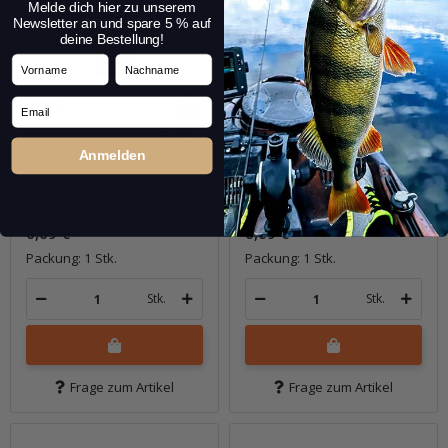
Melde dich hier zu unserem
Newsletter an und spare 5 % auf
deine Bestellung!
Vorname
Nachname
Email
Masukuroto Tulle 1.8g
Masukuroto Tulle 1.8g
#098 (Chart Schwarz)
#100 (Release Gold)
Anmelden
Sofort verfügbar
Sofort verfügbar
6,69 €
*
6,69 €
*
Packung: 1 Stk.
Packung: 1 Stk.
Stk.
Stk.
Frage zum Artikel
Frage zum Artikel