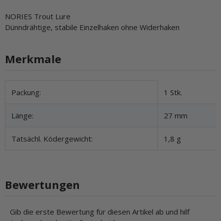
NORIES Trout Lure
Dünndrähtige, stabile Einzelhaken ohne Widerhaken
Merkmale
Produkteigenschaft
Wert
Packung:
1 Stk.
Länge:
27 mm
Tatsächl. Ködergewicht:
1,8 g
Bewertungen
Gib die erste Bewertung für diesen Artikel ab und hilf