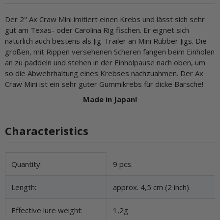
Der 2" Ax Craw Mini imitiert einen Krebs und lässt sich sehr
gut am Texas- oder Carolina Rig fischen. Er eignet sich
natürlich auch bestens als Jig-Trailer an Mini Rubber Jigs. Die
großen, mit Rippen versehenen Scheren fangen beim Einholen
an zu paddeln und stehen in der Einholpause nach oben, um
so die Abwehrhaltung eines Krebses nachzuahmen. Der Ax
Craw Mini ist ein sehr guter Gummikrebs für dicke Barsche!
Made in Japan!
Characteristics
Item information
Value
Quantity:
9 pcs.
Length:
approx. 4,5 cm (2 inch)
Effective lure weight:
1,2g