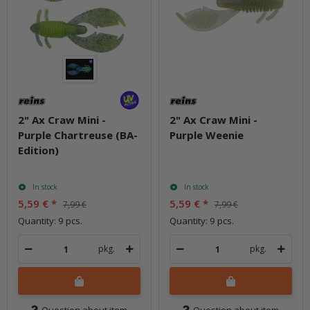
2" Ax Craw Mini -
2" Ax Craw Mini -
Purple Chartreuse (BA-
Purple Weenie
Edition)
In stock
In stock
5,59 €
*
5,59 €
*
7,99 €
7,99 €
Quantity: 9 pcs.
Quantity: 9 pcs.
pkg.
pkg.