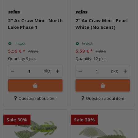
2" Ax Craw Mini - North
2" Ax Craw Mini - Pearl
Lake Phase 1
White (No Scent)
In stock
In stock
5,59 €
*
5,59 €
*
7,99 €
7,99 €
Quantity: 9 pcs.
Quantity: 12 pcs.
pkg.
pkg.
Question about item
Question about item
Sale 30%
Sale 30%