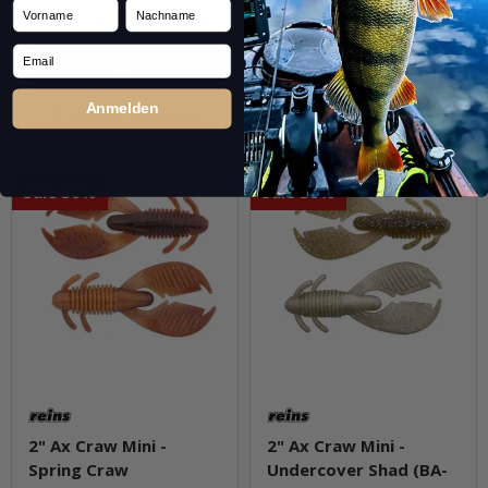
Vorname
Nachname
pkg.
pkg.
Email
Anmelden
Question about item
Question about item
Sale 30%
Sale 30%
2" Ax Craw Mini -
2" Ax Craw Mini -
Spring Craw
Undercover Shad (BA-