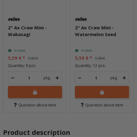
2" Ax Craw Mini -
2" Ax Craw Mini -
Wakasagi
Watermelon Seed
In stock
In stock
5,59 €
*
5,59 €
*
7,99 €
7,99 €
Quantity: 9 pcs.
Quantity: 12 pcs.
pkg.
pkg.
Question about item
Question about item
Product description