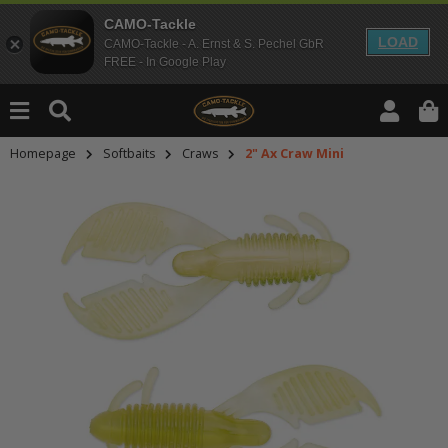
CAMO-Tackle
LOAD
CAMO-Tackle - A. Ernst & S. Pechel GbR
FREE - In Google Play
Homepage
Softbaits
Craws
2" Ax Craw Mini
An dieser Stelle findest Du Inhalt
Möchtest Du Inhalte von Drittanbie
bitte in den Einstellungen zur Priv
lade anschließend