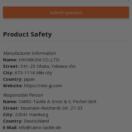
Submit question
Product Safety
Manufacturer Information
Name:
HAYABUSA CO.,LTD.
Street:
341-23 Ohata, Yokawa-cho
City:
673-1116 Miki city
Country:
Japan
Website:
https://rein-jp.com
Responsible Person
Name:
CAMO-Tackle A. Ernst & S. Pechel GbR
Street:
Neumann-Reichardt-Str. 27-33
City:
22041 Hamburg
Country:
Deutschland
E-Mail:
info@camo-tackle.de