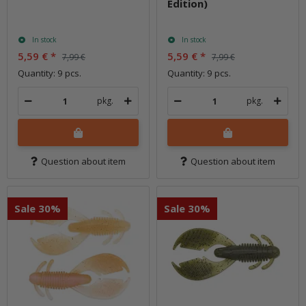
Edition)
In stock
In stock
5,59 €
*
5,59 €
*
7,99 €
7,99 €
Quantity: 9 pcs.
Quantity: 9 pcs.
pkg.
pkg.
Question about item
Question about item
Sale 30%
Sale 30%