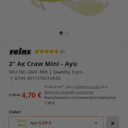
(2)
2" Ax Craw Mini - Ayu
SKU:
REI-2AXC-B06
Quantity: 9 pcs.
GTIN:
4571370210925
Final price* , plus
shipping costs
plus
Minimum quantity surcharge
4,70 €
7,99 €
Manufacturers recommended retail price
:
7,99 €
Color:
Ayu
5,59 €