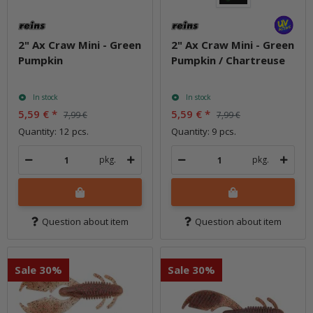
2" Ax Craw Mini - Green
2" Ax Craw Mini - Green
Pumpkin
Pumpkin / Chartreuse
In stock
In stock
5,59 €
*
5,59 €
*
7,99 €
7,99 €
Quantity: 12 pcs.
Quantity: 9 pcs.
pkg.
pkg.
Question about item
Question about item
Sale 30%
Sale 30%