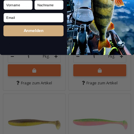
Vorname
Nachname
4" Easy Shiner - Crystal
4" Easy Shiner - Delta
Shad
Craw
Email
Sofort verfügbar
Sofort verfügbar
Anmelden
6,99 €
*
6,99 €
*
Packung: 7 Stk.
Packung: 7 Stk.
Pkg.
Pkg.
Frage zum Artikel
Frage zum Artikel