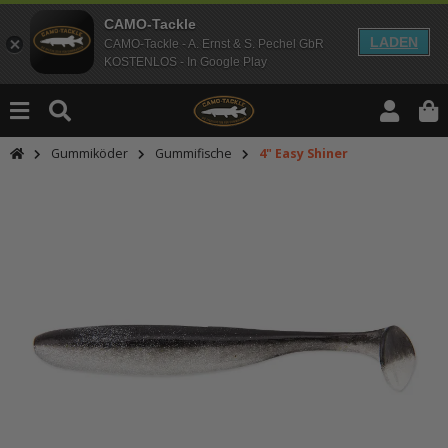
CAMO-Tackle
LADEN
CAMO-Tackle - A. Ernst & S. Pechel GbR
KOSTENLOS - In Google Play
Gummiköder
Gummifische
4" Easy Shiner
An dieser Stelle findest Du Inhalt
Möchtest Du Inhalte von Drittanbie
bitte in den Einstellungen zur Priv
lade anschließend