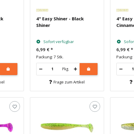
ck
4" Easy Shiner - Black
4" Easy
Shiner
Cinnam
den
Sofort verfügbar
Sofor
6,99 €
*
6,99 €
*
Packung: 7 Stk.
Packung: 
Pkg.
kel
Frage zum Artikel