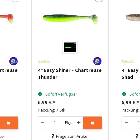
artreuse
4" Easy Shiner - Chartreuse
4" Easy 
Thunder
Shad
Sofort verfügbar
Sofor
6,99 €
*
6,99 €
*
Packung: 7 Stk.
Packung: 
Pkg.
kel
Frage zum Artikel