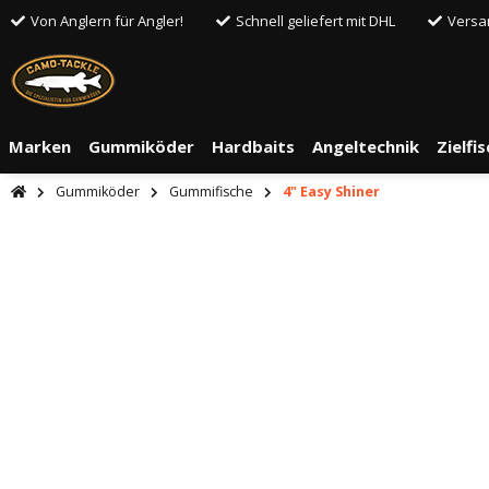
Von Anglern für Angler!
Schnell geliefert mit DHL
Versa
Marken
Gummiköder
Hardbaits
Angeltechnik
Zielfi
Gummiköder
Gummifische
4" Easy Shiner
An dieser S
Drittanbiete