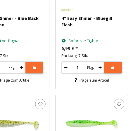
 Shiner - Blue Back
4" Easy Shiner - Bluegill
on
Flash
t verfügbar
Sofort verfügbar
6,99 €
*
7 Stk.
Packung: 7 Stk.
Pkg.
Pkg.
Frage zum Artikel
Frage zum Artikel