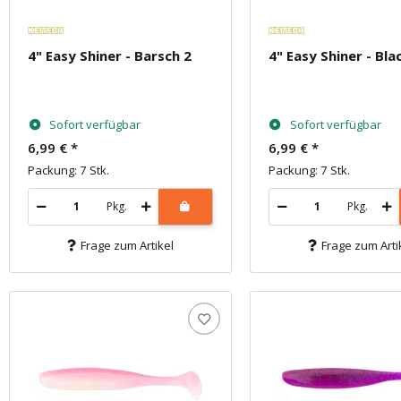
Email
4" Easy Shiner - Barsch 2
4" Easy Shiner - Bla
Anmel
Sofort verfügbar
Sofort verfügbar
6,99 €
*
6,99 €
*
Packung: 7 Stk.
Packung: 7 Stk.
Pkg.
Pkg.
Frage zum Artikel
Frage zum Arti