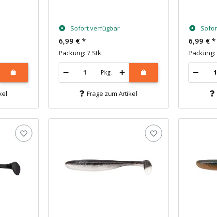
Sofort verfügbar
Sofor
6,99 €
*
6,99 €
*
Packung: 7 Stk.
Packung: 
Pkg.
kel
Frage zum Artikel
 sparen!
erem Newsletter an
eine Bestellung!
achname