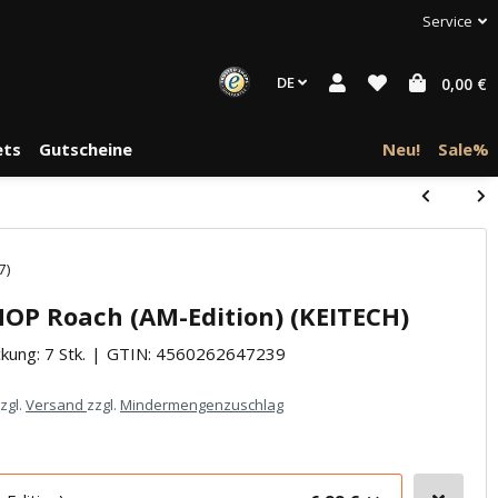
Service
DE
0,00 €
ts
Gutscheine
Neu!
Sale%
halte von
7)
häre "Alle
 MOP Roach (AM-Edition) (KEITECH)
kung: 7 Stk.
GTIN:
4560262647239
zzgl.
Versand
zzgl.
Mindermengenzuschlag