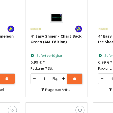
ameleon
4" Easy Shiner - Chart Back
4" Easy
Green (AM-Edition)
Ice Sha
Sofort verfügbar
Sofor
6,99 €
*
6,99 €
*
Packung: 7 Stk.
Packung: 
Pkg.
kel
Frage zum Artikel