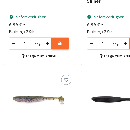
Shiner
Sofort verfügbar
Sofort verfügbar
6,99 €
*
6,99 €
*
Packung: 7 Stk.
Packung: 7 Stk.
Pkg.
Pkg.
Frage zum Artikel
Frage zum Arti
Jetzt 5 %
Melde dich hier zu uns
und spare 5 % auf d
Vorname
N