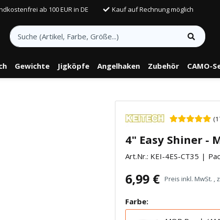
ndkostenfrei ab 100 EUR in DE
Kauf auf Rechnung möglich
sch
Gewichte
Jigköpfe
Angelhaken
Zubehör
CAMO-Se
telle findest Du Inhalte von Drittanbietern (Youtube). Möchtest Du In
(1
rn angezeigt bekommen, klicke bitte in den Einstellungen zur Privatssp
4" Easy Shiner -
akzeptieren" und lade anschließend die Seite neu.
Art.Nr.:
KEI-4ES-CT35
Pac
6,99 €
Preis inkl. MwSt. , 
Farbe: