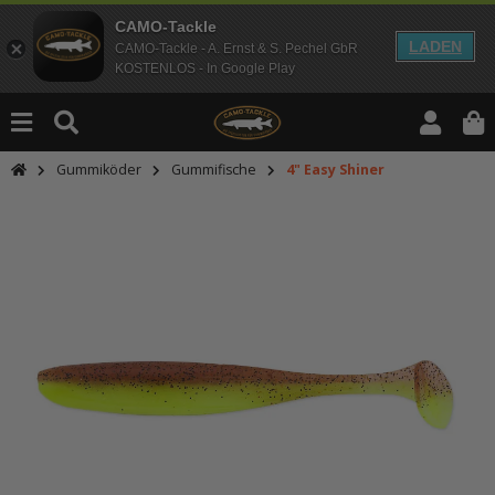
CAMO-Tackle
LADEN
CAMO-Tackle - A. Ernst & S. Pechel GbR
KOSTENLOS - In Google Play
Gummiköder
Gummifische
4" Easy Shiner
An dieser Stelle findest Du Inhalt
Möchtest Du Inhalte von Drittanbie
bitte in den Einstellungen zur Priv
lade anschließend