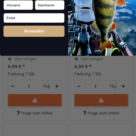
Vorname
Nachname
Email
Anmelden
4" Easy Shiner - Crystal
4" Easy Shiner - Delta
Shad
Craw
Sofort verfügbar
Sofort verfügbar
6,99 €
*
6,99 €
*
Packung: 7 Stk.
Packung: 7 Stk.
Pkg.
Pkg.
Frage zum Artikel
Frage zum Artikel