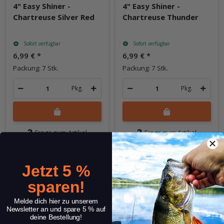
4" Easy Shiner -
4" Easy Shiner -
Chartreuse Silver Red
Chartreuse Thunder
Sofort verfügbar
Sofort verfügbar
6,99 €
*
6,99 €
*
Packung: 7 Stk.
Packung: 7 Stk.
Pkg.
Pkg.
Frage zum Artikel
Frage zum Artikel
Jetzt 5 %
sparen!
Melde dich hier zu unserem
Newsletter an und spare 5 % auf
deine Bestellung!